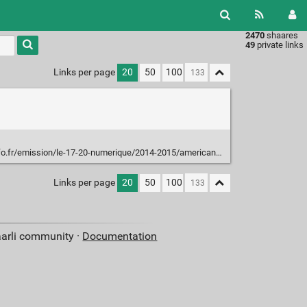
2470
shaares
49
private links
Links per page
20
50
100
/le-17-20-numerique/2014-2015/american-airlines-victime-d-un-crash-d-ipad-29-04-2015-12-45
Links per page
20
50
100
aarli community ·
Documentation