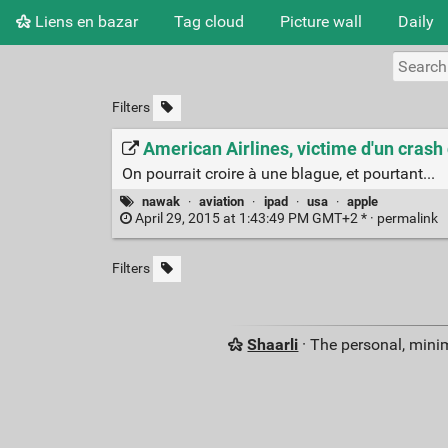
Liens en bazar
Tag cloud
Picture wall
Daily
Filters
American Airlines, victime d'un crash 
On pourrait croire à une blague, et pourtant...
nawak
·
aviation
·
ipad
·
usa
·
apple
April 29, 2015 at 1:43:49 PM GMT+2 * ·
permalink
Filters
Shaarli
· The personal, minim