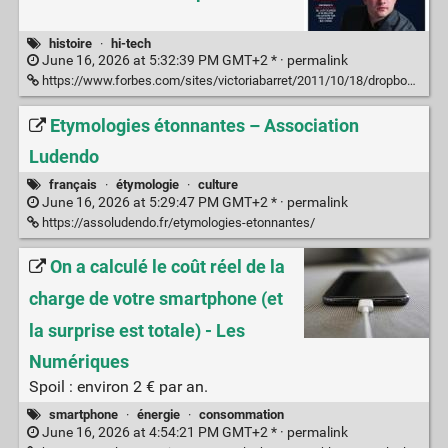
histoire
·
hi-tech
June 16, 2026 at 5:32:39 PM GMT+2 * ·
permalink
https://www.forbes.com/sites/victoriabarret/2011/10/18/dropbox-the-inside-story-of-techs-hottest-startup/?sh=2a3171ac6437
Etymologies étonnantes – Association
Ludendo
français
·
étymologie
·
culture
June 16, 2026 at 5:29:47 PM GMT+2 * ·
permalink
https://assoludendo.fr/etymologies-etonnantes/
On a calculé le coût réel de la
charge de votre smartphone (et
la surprise est totale) - Les
Numériques
Spoil : environ 2 € par an.
smartphone
·
énergie
·
consommation
June 16, 2026 at 4:54:21 PM GMT+2 * ·
permalink