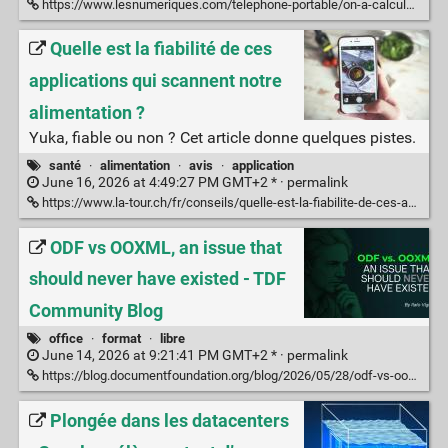
https://www.lesnumeriques.com/telephone-portable/on-a-calcule-le-cout-reel-de-la-charge-de-votre-smartphone-et-la-surprise-est-totale-n236828.html
Quelle est la fiabilité de ces
applications qui scannent notre
alimentation ?
Yuka, fiable ou non ? Cet article donne quelques pistes.
santé
·
alimentation
·
avis
·
application
June 16, 2026 at 4:49:27 PM GMT+2 * ·
permalink
https://www.la-tour.ch/fr/conseils/quelle-est-la-fiabilite-de-ces-applications-qui-scannent-notre-alimentation
ODF vs OOXML, an issue that
should never have existed - TDF
Community Blog
office
·
format
·
libre
June 14, 2026 at 9:21:41 PM GMT+2 * ·
permalink
https://blog.documentfoundation.org/blog/2026/05/28/odf-vs-ooxml-an-issue-that-should-never-have-existed/
Plongée dans les datacenters