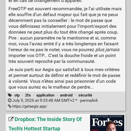
et en cas de changement d'appareil.
FreeOTP est souvent recommandée, je l'ai utilisée mais
elle souffre d'un défaut majeur qui fait que je ne peux
décemment pas la conseiller : le mot de passe que
vous définissez initialement pour l'import/export des
données ne peut plus du tout être changé après coup.
Pire : aucun paramètre ne le mentionne et si, comme
moi, vous l'aviez entré il y a très longtemps en faisant
l'erreur de ne pas le noter, vous ne pourrez
plus jamais
importer vos OTP... C'est la douche froide et un point
très souvent reproché par la communauté.
Je suis parti sur Aegis qui satisfait à tous mes critères
et permet surtout de définir et redéfinir le mot de passe
à volonté. Vous n'êtes ainsi pas prisonnier d'un code
que vous auriez eu le malheur de perdre...
otp
·
2fa
·
application
·
android
·
sécurité
July 9, 2026 at 9:33:48 AM GMT+2 * ·
permalink
https://getaegis.app/
Dropbox: The Inside Story Of
Tech's Hottest Startup