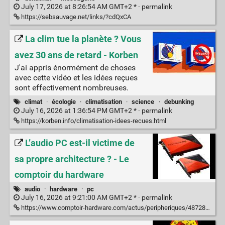
July 17, 2026 at 8:26:54 AM GMT+2 * ·
permalink
https://sebsauvage.net/links/?cdQxCA
La clim tue la planète ? Vous
avez 30 ans de retard - Korben
J'ai appris énormément de choses
avec cette vidéo et les idées reçues
sont effectivement nombreuses.
climat
·
écologie
·
climatisation
·
science
·
debunking
July 16, 2026 at 1:36:54 PM GMT+2 * ·
permalink
https://korben.info/climatisation-idees-recues.html
L’audio PC est-il victime de
sa propre architecture ? - Le
comptoir du hardware
audio
·
hardware
·
pc
July 16, 2026 at 9:21:00 AM GMT+2 * ·
permalink
https://www.comptoir-hardware.com/actus/peripheriques/48728-laudio-pc-est-il-victime-de-sa-propre-architecture-.html