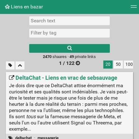
Liens en bazar
Tag cloud
Picture wall
Daily
RSS Feed
Logi
2470
shaares ·
49
private links
1 / 122
20
50
100
DeltaChat - Liens en vrac de sebsauvage
Je dois dire que ce DeltaChat attise énormément ma
curiosité et ses qualités sont indéniables. Je vais peut-
être le tester mais je risque une fois de plus de me
heurter à la dure réalité du terrain : parmi mes proches,
personne ne va l'utiliser, même les plus technophiles.
Ils sont
tous
sur la fameuse messagerie de Meta, et
seuls l'un ou l'autre utilisent Signal ou Threema, par
exemple...
deltachat
·
messagerie