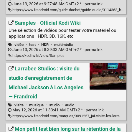
June 13, 2026 at 9:27:48 AM GMT+2 * ·
permalink
https://www.frandroid.com/guide-dachat/guide-audio/3114363_barres-de-son-pas-cheres-quel-modele-choisir-a-moins-de-200-e
Samples - Official Kodi Wiki
Une sélection de vidéos pour tester votre matériel ou
applications : HDR, 3D, 16K, etc.
vidéo
·
test
·
HDR
·
multimédia
June 13, 2026 at 8:39:33 AM GMT+2 * ·
permalink
https://kodi.wiki/view/Samples
Larrabee Studios : visite du
studio d'enregistrement de
Michael Jackson à Los Angeles
— Frandroid
visite
·
musique
·
studio
·
audio
May 12, 2026 at 11:33:41 AM GMT+2 * ·
permalink
https://www.frandroid.com/marques/3091257_jai-visite-les-larrabee-studios-la-ou-michael-jackson-a-enregistre-dangerous
Mon petit test bien long sur la rétention de la