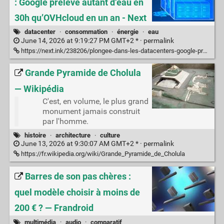
: Google prélève autant d’eau en
30h qu’OVHcloud en un an - Next
datacenter
·
consommation
·
énergie
·
eau
June 14, 2026 at 9:19:27 PM GMT+2 * ·
permalink
https://next.ink/238206/plongee-dans-les-datacenters-google-preleve-autant-deau-en-30h-quovhcloud-en-un-an/
Grande Pyramide de Cholula
— Wikipédia
C'est, en volume, le plus grand
monument jamais construit
par l'homme.
histoire
·
architecture
·
culture
June 13, 2026 at 9:30:07 AM GMT+2 * ·
permalink
https://fr.wikipedia.org/wiki/Grande_Pyramide_de_Cholula
Barres de son pas chères :
quel modèle choisir à moins de
200 € ? — Frandroid
multimédia
·
audio
·
comparatif