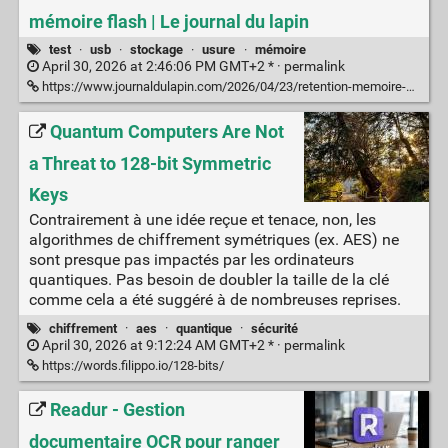
mémoire flash | Le journal du lapin
test
·
usb
·
stockage
·
usure
·
mémoire
April 30, 2026 at 2:46:06 PM GMT+2 * ·
permalink
https://www.journaldulapin.com/2026/04/23/retention-memoire-flash/
Quantum Computers Are Not
a Threat to 128-bit Symmetric
Keys
Contrairement à une idée reçue et tenace, non, les
algorithmes de chiffrement symétriques (ex. AES) ne
sont presque pas impactés par les ordinateurs
quantiques. Pas besoin de doubler la taille de la clé
comme cela a été suggéré à de nombreuses reprises.
chiffrement
·
aes
·
quantique
·
sécurité
April 30, 2026 at 9:12:24 AM GMT+2 * ·
permalink
https://words.filippo.io/128-bits/
Readur - Gestion
documentaire OCR pour ranger