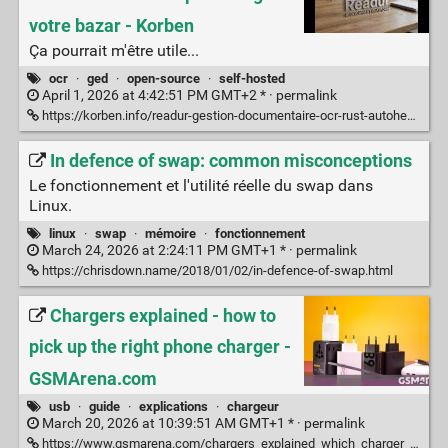
votre bazar - Korben
Ça pourrait m'être utile...
ocr
·
ged
·
open-source
·
self-hosted
April 1, 2026 at 4:42:51 PM GMT+2 * ·
permalink
https://korben.info/readur-gestion-documentaire-ocr-rust-autoheberge.html
In defence of swap: common misconceptions
Le fonctionnement et l'utilité réelle du swap dans
Linux.
linux
·
swap
·
mémoire
·
fonctionnement
March 24, 2026 at 2:24:11 PM GMT+1 * ·
permalink
https://chrisdown.name/2018/01/02/in-defence-of-swap.html
Chargers explained - how to
pick up the right phone charger -
GSMArena.com
usb
·
guide
·
explications
·
chargeur
March 20, 2026 at 10:39:51 AM GMT+1 * ·
permalink
https://www.gsmarena.com/chargers_explained_which_charger_to_buy-news-70477.php