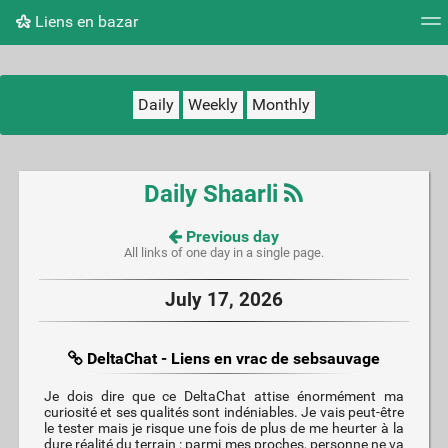
Liens en bazar
Tag cloud
Picture wall
Daily
RSS Feed
Logi
Daily
Weekly
Monthly
Daily Shaarli
Previous day
All links of one day in a single page.
July 17, 2026
DeltaChat - Liens en vrac de sebsauvage
Je dois dire que ce DeltaChat attise énormément ma
curiosité et ses qualités sont indéniables. Je vais peut-être
le tester mais je risque une fois de plus de me heurter à la
dure réalité du terrain : parmi mes proches, personne ne va