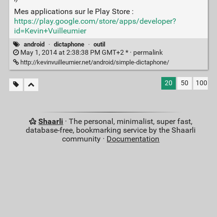
Mes applications sur le Play Store :
https://play.google.com/store/apps/developer?
id=Kevin+Vuilleumier
android
·
dictaphone
·
outil
May 1, 2014 at 2:38:38 PM GMT+2 * ·
permalink
http://kevinvuilleumier.net/android/simple-dictaphone/
20
50
100
Shaarli
· The personal, minimalist, super fast,
database-free, bookmarking service by the Shaarli
community ·
Documentation