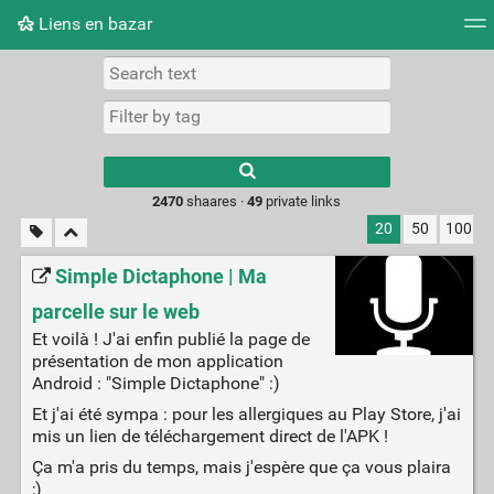
Liens en bazar
Tag cloud
Picture wall
Daily
RSS Feed
Logi
2470
shaares ·
49
private links
20
50
100
Simple Dictaphone | Ma
parcelle sur le web
Et voilà ! J'ai enfin publié la page de
présentation de mon application
Android : "Simple Dictaphone" :)
Et j'ai été sympa : pour les allergiques au Play Store, j'ai
mis un lien de téléchargement direct de l'APK !
Ça m'a pris du temps, mais j'espère que ça vous plaira
;)