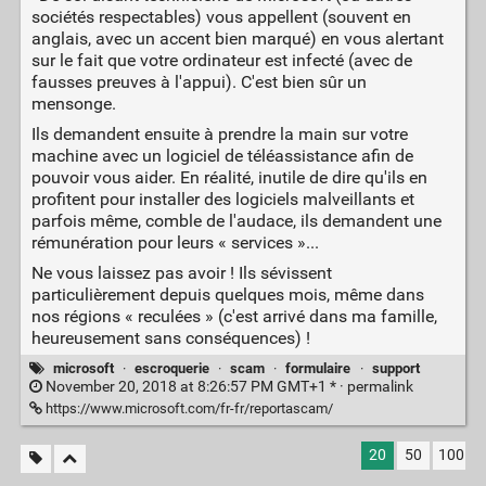
sociétés respectables) vous appellent (souvent en
anglais, avec un accent bien marqué) en vous alertant
sur le fait que votre ordinateur est infecté (avec de
fausses preuves à l'appui). C'est bien sûr un
mensonge.
Ils demandent ensuite à prendre la main sur votre
machine avec un logiciel de téléassistance afin de
pouvoir vous aider. En réalité, inutile de dire qu'ils en
profitent pour installer des logiciels malveillants et
parfois même, comble de l'audace, ils demandent une
rémunération pour leurs « services »...
Ne vous laissez pas avoir ! Ils sévissent
particulièrement depuis quelques mois, même dans
nos régions « reculées » (c'est arrivé dans ma famille,
heureusement sans conséquences) !
microsoft
·
escroquerie
·
scam
·
formulaire
·
support
November 20, 2018 at 8:26:57 PM GMT+1 * ·
permalink
https://www.microsoft.com/fr-fr/reportascam/
20
50
100