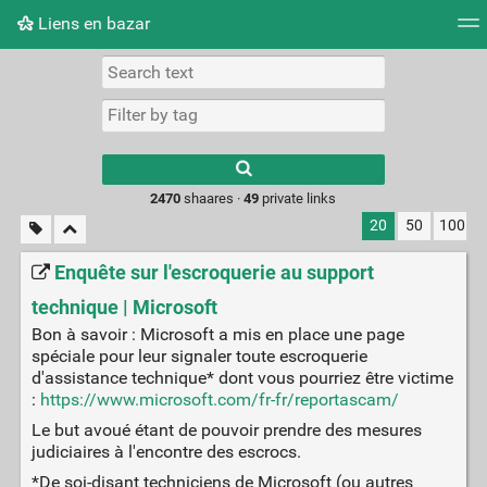
Liens en bazar
Tag cloud
Picture wall
Daily
RSS Feed
Logi
2470
shaares ·
49
private links
20
50
100
Enquête sur l'escroquerie au support
technique | Microsoft
Bon à savoir : Microsoft a mis en place une page
spéciale pour leur signaler toute escroquerie
d'assistance technique* dont vous pourriez être victime
:
https://www.microsoft.com/fr-fr/reportascam/
Le but avoué étant de pouvoir prendre des mesures
judiciaires à l'encontre des escrocs.
*De soi-disant techniciens de Microsoft (ou autres