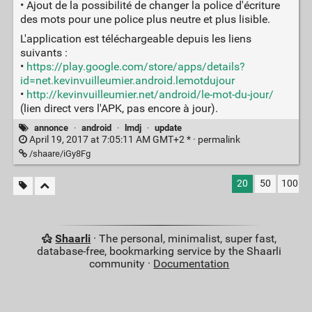
• Ajout de la possibilité de changer la police d'écriture
des mots pour une police plus neutre et plus lisible.
L'application est téléchargeable depuis les liens
suivants :
•
https://play.google.com/store/apps/details?
id=net.kevinvuilleumier.android.lemotdujour
•
http://kevinvuilleumier.net/android/le-mot-du-jour/
(lien direct vers l'APK, pas encore à jour).
annonce
·
android
·
lmdj
·
update
April 19, 2017 at 7:05:11 AM GMT+2 * ·
permalink
/shaare/iGy8Fg
20
50
100
Shaarli
· The personal, minimalist, super fast,
database-free, bookmarking service by the Shaarli
community ·
Documentation