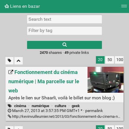
Liens en bazar
Tag cloud
Picture wall
Daily
RSS Feed
Logi
2470
shaares ·
49
private links
20
50
100
Fonctionnement du cinéma
numérique | Ma parcelle sur le
web
Après le lien sur Shaarli, voilà le billet sur mon blog ;)
cinéma
·
numérique
·
culture
·
geek
March 27, 2013 at 3:57:35 PM GMT+1 * ·
permalink
http://kevinvuilleumier.net/2013/03/fonctionnement-du-cinema-numerique/
20
50
100