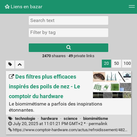
Liens en bazar
Tag cloud
Picture wall
Daily
RSS Feed
Logi
2470
shaares ·
49
private links
20
50
100
Des filtres plus efficaces
inspirés des poils de nez - Le
comptoir du hardware
Le biomimétisme a parfois des inspirations
étonnantes.
technologie
·
hardware
·
science
·
biomimétisme
July 20, 2025 at 11:01:21 PM GMT+2 * ·
permalink
https://www.comptoir-hardware.com/actus/refroidissement/48202-des-filtres-plus-efficaces-inspires-des-poils-de-nez.html