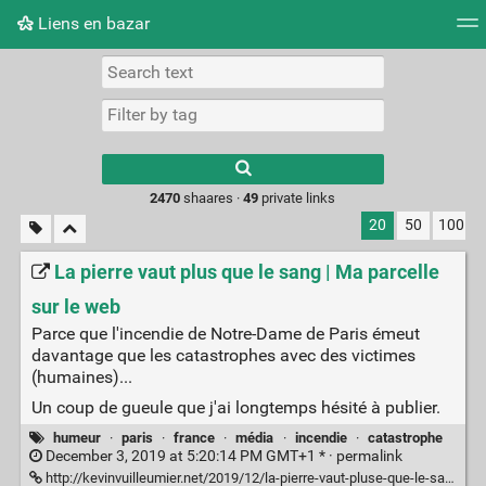
Liens en bazar
Tag cloud
Picture wall
Daily
RSS Feed
Logi
2470
shaares ·
49
private links
20
50
100
La pierre vaut plus que le sang | Ma parcelle
sur le web
Parce que l'incendie de Notre-Dame de Paris émeut
davantage que les catastrophes avec des victimes
(humaines)...
Un coup de gueule que j'ai longtemps hésité à publier.
humeur
·
paris
·
france
·
média
·
incendie
·
catastrophe
December 3, 2019 at 5:20:14 PM GMT+1 * ·
permalink
http://kevinvuilleumier.net/2019/12/la-pierre-vaut-pluse-que-le-sang/