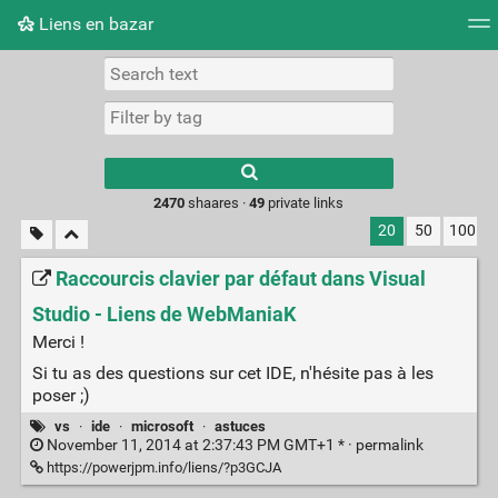
Liens en bazar
Tag cloud
Picture wall
Daily
RSS Feed
Logi
2470
shaares ·
49
private links
20
50
100
Raccourcis clavier par défaut dans Visual
Studio - Liens de WebManiaK
Merci !
Si tu as des questions sur cet IDE, n'hésite pas à les
poser ;)
vs
·
ide
·
microsoft
·
astuces
November 11, 2014 at 2:37:43 PM GMT+1 * ·
permalink
https://powerjpm.info/liens/?p3GCJA