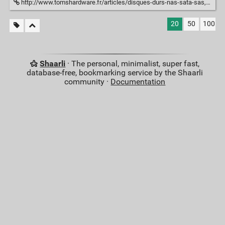
http://www.tomshardware.fr/articles/disques-durs-nas-sata-sas,2-887.html
20
50
100
Shaarli
· The personal, minimalist, super fast,
database-free, bookmarking service by the Shaarli
community ·
Documentation