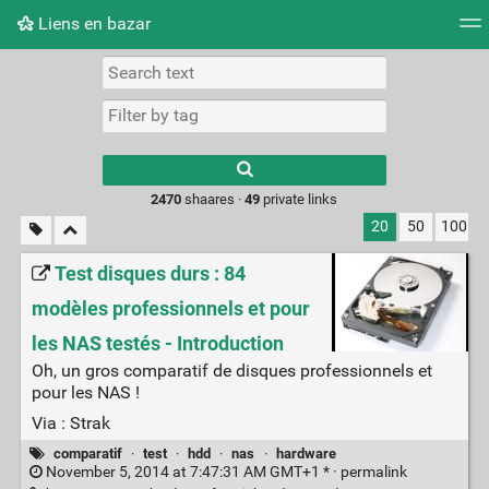
Liens en bazar
Tag cloud
Picture wall
Daily
RSS Feed
Logi
2470
shaares ·
49
private links
20
50
100
Test disques durs : 84
modèles professionnels et pour
les NAS testés - Introduction
Oh, un gros comparatif de disques professionnels et
pour les NAS !
Via : Strak
comparatif
·
test
·
hdd
·
nas
·
hardware
November 5, 2014 at 7:47:31 AM GMT+1 * ·
permalink