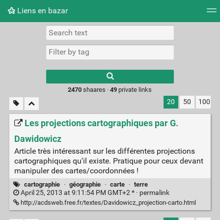
Liens en bazar
Tag cloud
Picture wall
Daily
RSS Feed
Logi
2470
shaares ·
49
private links
20
50
100
Les projections cartographiques par G.
Dawidowicz
Article très intéressant sur les différentes projections
cartographiques qu'il existe. Pratique pour ceux devant
manipuler des cartes/coordonnées !
cartographie
·
géographie
·
carte
·
terre
April 25, 2013 at 9:11:54 PM GMT+2 * ·
permalink
http://acdsweb.free.fr/textes/Davidowicz_projection-carto.html