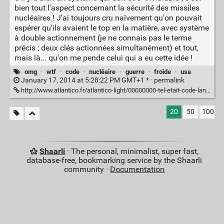
bien tout l'aspect concernant la sécurité des missiles
nucléaires ! J'ai toujours cru naïvement qu'on pouvait
espérer qu'ils avaient le top en la matière, avec système
à double actionnement (je ne connais pas le terme
précis ; deux clés actionnées simultanément) et tout,
mais là... qu'on me pende celui qui a eu cette idée !
omg
·
wtf
·
code
·
nucléaire
·
guerre
·
froide
·
usa
January 17, 2014 at 5:28:22 PM GMT+1 * ·
permalink
http://www.atlantico.fr/atlantico-light/00000000-tel-etait-code-lancement-missiles-nucleaires-americains-durant-guerre-froide-918984.html
20
50
100
Shaarli
· The personal, minimalist, super fast,
database-free, bookmarking service by the Shaarli
community ·
Documentation