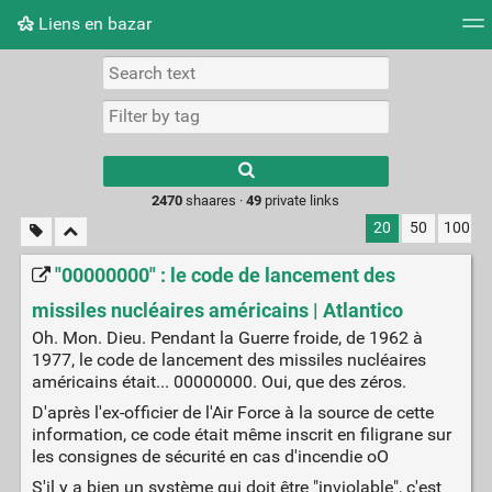
Liens en bazar
Tag cloud
Picture wall
Daily
RSS Feed
Logi
2470
shaares ·
49
private links
20
50
100
"00000000" : le code de lancement des
missiles nucléaires américains | Atlantico
Oh. Mon. Dieu. Pendant la Guerre froide, de 1962 à
1977, le code de lancement des missiles nucléaires
américains était... 00000000. Oui, que des zéros.
D'après l'ex-officier de l'Air Force à la source de cette
information, ce code était même inscrit en filigrane sur
les consignes de sécurité en cas d'incendie oO
S'il y a bien un système qui doit être "inviolable", c'est