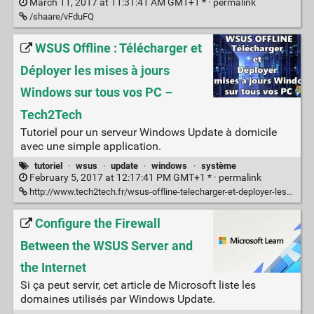
March 11, 2017 at 11:31:41 AM GMT+1 * ·
permalink
/shaare/vFduFQ
WSUS Offline : Télécharger et
Déployer les mises à jours
Windows sur tous vos PC –
Tech2Tech
Tutoriel pour un serveur Windows Update à domicile
avec une simple application.
tutoriel
·
wsus
·
update
·
windows
·
système
February 5, 2017 at 12:17:41 PM GMT+1 * ·
permalink
http://www.tech2tech.fr/wsus-offline-telecharger-et-deployer-les-mises-a-jours-windows-sur-tous-vos-pc/
Configure the Firewall
Between the WSUS Server and
the Internet
Si ça peut servir, cet article de Microsoft liste les
domaines utilisés par Windows Update.