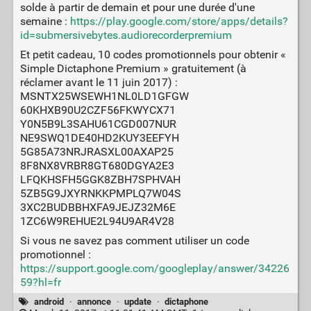
solde à partir de demain et pour une durée d'une
semaine :
https://play.google.com/store/apps/details?
id=submersivebytes.audiorecorderpremium
Et petit cadeau, 10 codes promotionnels pour obtenir «
Simple Dictaphone Premium » gratuitement (à
réclamer avant le 11 juin 2017) :
MSNTX25WSEWH1NL0LD1GFGW
60KHXB90U2CZF56FKWYCX71
Y0N5B9L3SAHU61CGD007NUR
NE9SWQ1DE40HD2KUY3EEFYH
5G85A73NRJRASXL00AXAP25
8F8NX8VRBR8GT680DGYA2E3
LFQKHSFH5GGK8ZBH7SPHVAH
5ZB5G9JXYRNKKPMPLQ7W04S
3XC2BUDBBHXFA9JEJZ32M6E
1ZC6W9REHUE2L94U9AR4V28
Si vous ne savez pas comment utiliser un code
promotionnel :
https://support.google.com/googleplay/answer/34226
59?hl=fr
android
·
annonce
·
update
·
dictaphone