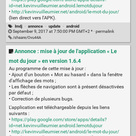
id=net.kevinvuilleumier.android.lemotdujour
•
http://kevinvuilleumier.net/android/le-mot-du-jour/
(lien direct vers l'APK).
lmdj
·
annonce
·
update
·
android
September 9, 2017 at 7:50:00 PM GMT+2 * ·
permalink
/shaare/Ovu44A
Annonce : mise à jour de l'application « Le
mot du jour » en version 1.6.4
Au programme de cette mise à jour :
• Ajout d'un bouton « Mot au hasard » dans la fenêtre
d'affichage des mots ;
• Les flèches de navigation sont à présent désactivées
par défaut ;
• Correction de plusieurs bugs.
L'application est téléchargeable depuis les liens
suivants :
•
https://play.google.com/store/apps/details?
id=net.kevinvuilleumier.android.lemotdujour
•
http://kevinvuilleumier.net/android/le-mot-du-jour/