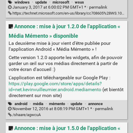
windows
·
update
·
microsoft
·
wsus
January 3, 2017 at 6:00:02 PM GMT+1 * ·
permalink
https://technet.microsoft.com/en-us/library/cc708605%28WS.10%29.aspx?f=255&MSPPError=-2147217396
Annonce : mise à jour 1.2.0 de l'application «
Média Mémento » disponible
La deuxième mise à jour vient d'être publiée pour
l'application Android « Média Mémento » !
Cette version 1.2.0 apporte les widgets, afin de pouvoir
garder un œil sur vos médias directement à partir de
votre écran d'accueil :)
L'application est téléchargeable sur Google Play :
https://play.google.com/store/apps/details?
id=net.kevinvuilleumier.android.mediamento
(et bientôt
directement sur mon site)
android
·
média
·
mémento
·
update
·
annonce
November 12, 2016 at 8:08:19 PM GMT+1 * ·
permalink
/shaare/agwcuA
Annonce : mise à jour 1.5.0 de l'application «