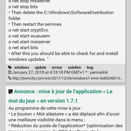
o net stop msiserver
o net stop bits
• Then delete the C:\Windows\SoftwareDistribution
folder
• Then restart the services
o net start cryptSvc
o net start wuauserv
o net start msiserver
o net start bits
• After this you should be able to check for and install
windows updates. "
windows
·
update
·
erreur
·
solution
·
bug
January 27, 2018 at 4:18:18 PM GMT+1 * ·
permalink
http://borncity.com/win/2017/12/04/windows7-error-0x80248015-in-update-search-dec-4-2017/
Annonce : mise à jour de l'application « Le
mot du jour » en version 1.7.1
Au programme de cette mise à jour :
• Le bouton « Mot aléatoire » a été déplacé afin d'avoir
une meilleure visibilité dans le menu ;
• Réduction du poids de l'application* (optimisation des