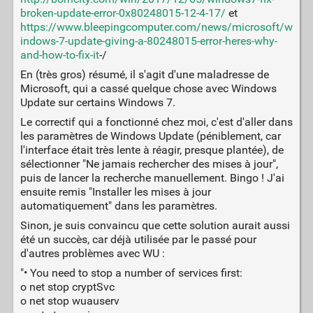
broken-update-error-0x80248015-12-4-17/
et
https://www.bleepingcomputer.com/news/microsoft/w
indows-7-update-giving-a-80248015-error-heres-why-
and-how-to-fix-it
-/
En (très gros) résumé, il s'agit d'une maladresse de
Microsoft, qui a cassé quelque chose avec Windows
Update sur certains Windows 7.
Le correctif qui a fonctionné chez moi, c'est d'aller dans
les paramètres de Windows Update (péniblement, car
l'interface était très lente à réagir, presque plantée), de
sélectionner "Ne jamais rechercher des mises à jour",
puis de lancer la recherche manuellement. Bingo ! J'ai
ensuite remis "Installer les mises à jour
automatiquement" dans les paramètres.
Sinon, je suis convaincu que cette solution aurait aussi
été un succès, car déjà utilisée par le passé pour
d'autres problèmes avec WU :
"• You need to stop a number of services first:
o net stop cryptSvc
o net stop wuauserv