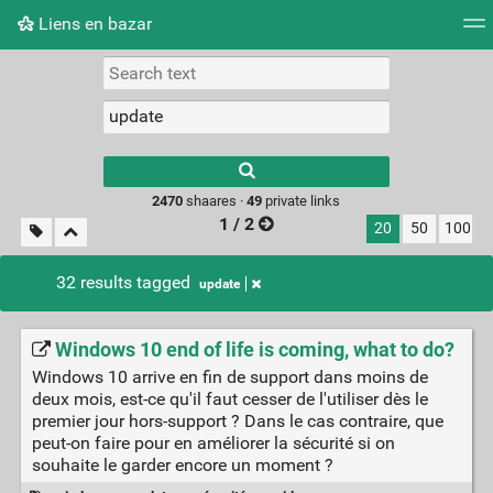
Liens en bazar
Tag cloud
Picture wall
Daily
RSS Feed
Logi
2470
shaares ·
49
private links
1 / 2
20
50
100
32 results tagged
update
Windows 10 end of life is coming, what to do?
Windows 10 arrive en fin de support dans moins de
deux mois, est-ce qu'il faut cesser de l'utiliser dès le
premier jour hors-support ? Dans le cas contraire, que
peut-on faire pour en améliorer la sécurité si on
souhaite le garder encore un moment ?