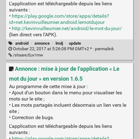
L'application est téléchargeable depuis les liens
suivants :
•
https://play.google.com/store/apps/details?
id=net.kevinvuilleumier.android.lemotdujour
•
http://kevinvuilleumier.net/android/le-mot-du-jour/
(lien direct vers l'APK).
android
·
annonce
·
lmdj
·
update
October 22, 2017 at 5:26:08 PM GMT+2 * ·
permalink
/shaare/Euv1mw
Annonce : mise à jour de l'application « Le
mot du jour » en version 1.6.5
Au programme de cette mise à jour :
• Ajout d'un bouton dans le menu pour visualiser les
mots sur le site ;
• Les mots partagés incluent désormais un lien vers le
site ;
• Correction de bugs.
L'application est téléchargeable depuis les liens
suivants :
•
https://play.google.com/store/apps/details?