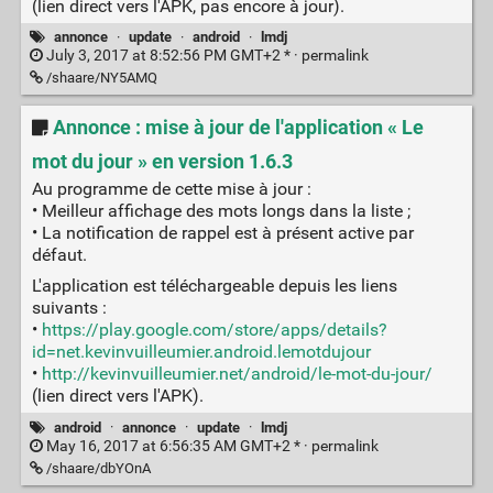
(lien direct vers l'APK, pas encore à jour).
annonce
·
update
·
android
·
lmdj
July 3, 2017 at 8:52:56 PM GMT+2 * ·
permalink
/shaare/NY5AMQ
Annonce : mise à jour de l'application « Le
mot du jour » en version 1.6.3
Au programme de cette mise à jour :
• Meilleur affichage des mots longs dans la liste ;
• La notification de rappel est à présent active par
défaut.
L'application est téléchargeable depuis les liens
suivants :
•
https://play.google.com/store/apps/details?
id=net.kevinvuilleumier.android.lemotdujour
•
http://kevinvuilleumier.net/android/le-mot-du-jour/
(lien direct vers l'APK).
android
·
annonce
·
update
·
lmdj
May 16, 2017 at 6:56:35 AM GMT+2 * ·
permalink
/shaare/dbYOnA