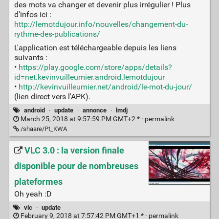
des mots va changer et devenir plus irrégulier ! Plus
d'infos ici :
http://lemotdujour.info/nouvelles/changement-du-
rythme-des-publications/
L'application est téléchargeable depuis les liens
suivants :
•
https://play.google.com/store/apps/details?
id=net.kevinvuilleumier.android.lemotdujour
•
http://kevinvuilleumier.net/android/le-mot-du-jour/
(lien direct vers l'APK).
android
·
update
·
annonce
·
lmdj
March 25, 2018 at 9:57:59 PM GMT+2 * ·
permalink
/shaare/Pt_KWA
VLC 3.0 : la version finale
disponible pour de nombreuses
plateformes
Oh yeah :D
vlc
·
update
February 9, 2018 at 7:57:42 PM GMT+1 * ·
permalink