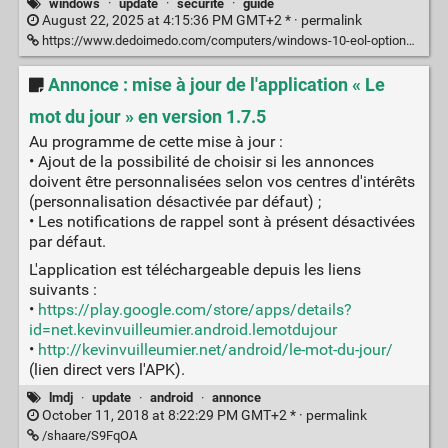
windows
·
update
·
sécurité
·
guide
August 22, 2025 at 4:15:36 PM GMT+2 * ·
permalink
https://www.dedoimedo.com/computers/windows-10-eol-options.html
Annonce : mise à jour de l'application « Le
mot du jour » en version 1.7.5
Au programme de cette mise à jour :
• Ajout de la possibilité de choisir si les annonces
doivent être personnalisées selon vos centres d'intérêts
(personnalisation désactivée par défaut) ;
• Les notifications de rappel sont à présent désactivées
par défaut.
L'application est téléchargeable depuis les liens
suivants :
•
https://play.google.com/store/apps/details?
id=net.kevinvuilleumier.android.lemotdujour
•
http://kevinvuilleumier.net/android/le-mot-du-jour/
(lien direct vers l'APK).
lmdj
·
update
·
android
·
annonce
October 11, 2018 at 8:22:29 PM GMT+2 * ·
permalink
/shaare/S9FqOA