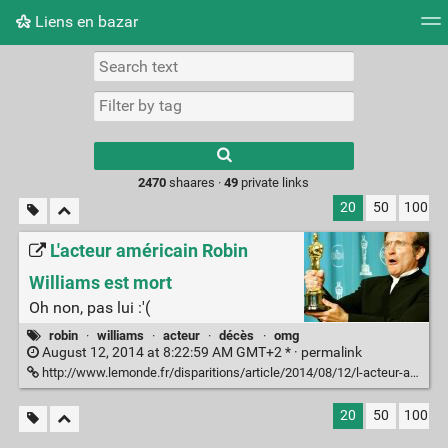
Liens en bazar
Tag cloud
Picture wall
Daily
RSS Feed
Logi
2470
shaares ·
49
private links
20
50
100
L'acteur américain Robin
Williams est mort
Oh non, pas lui :'(
robin
·
williams
·
acteur
·
décès
·
omg
August 12, 2014 at 8:22:59 AM GMT+2 * ·
permalink
http://www.lemonde.fr/disparitions/article/2014/08/12/l-acteur-americain-robin-williams-est-mort_4470207_3382.html
20
50
100