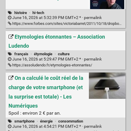
histoire
·
hi-tech
June 16, 2026 at 5:32:39 PM GMT+2 * ·
permalink
https://www.forbes.com/sites/victoriabarret/2011/10/18/dropbox-the-inside-story-of-techs-hottest-startup/?sh=2a3171ac6437
Etymologies étonnantes – Association
Ludendo
français
·
étymologie
·
culture
June 16, 2026 at 5:29:47 PM GMT+2 * ·
permalink
https://assoludendo.fr/etymologies-etonnantes/
On a calculé le coût réel de la
charge de votre smartphone (et
la surprise est totale) - Les
Numériques
Spoil : environ 2 € par an.
smartphone
·
énergie
·
consommation
June 16, 2026 at 4:54:21 PM GMT+2 * ·
permalink