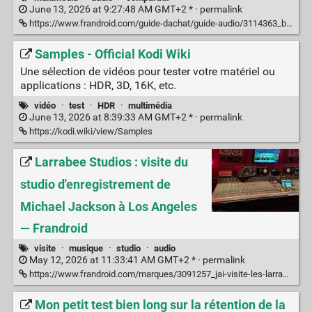
June 13, 2026 at 9:27:48 AM GMT+2 * ·
permalink
https://www.frandroid.com/guide-dachat/guide-audio/3114363_barres-de-son-pas-cheres-quel-modele-choisir-a-moins-de-200-e
Samples - Official Kodi Wiki
Une sélection de vidéos pour tester votre matériel ou
applications : HDR, 3D, 16K, etc.
vidéo
·
test
·
HDR
·
multimédia
June 13, 2026 at 8:39:33 AM GMT+2 * ·
permalink
https://kodi.wiki/view/Samples
Larrabee Studios : visite du
studio d'enregistrement de
Michael Jackson à Los Angeles
— Frandroid
visite
·
musique
·
studio
·
audio
May 12, 2026 at 11:33:41 AM GMT+2 * ·
permalink
https://www.frandroid.com/marques/3091257_jai-visite-les-larrabee-studios-la-ou-michael-jackson-a-enregistre-dangerous
Mon petit test bien long sur la rétention de la