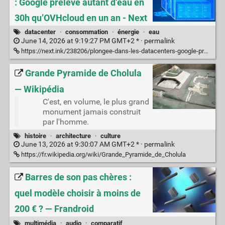
: Google prélève autant d’eau en
30h qu’OVHcloud en un an - Next
datacenter
·
consommation
·
énergie
·
eau
June 14, 2026 at 9:19:27 PM GMT+2 * ·
permalink
https://next.ink/238206/plongee-dans-les-datacenters-google-preleve-autant-deau-en-30h-quovhcloud-en-un-an/
Grande Pyramide de Cholula
— Wikipédia
C'est, en volume, le plus grand
monument jamais construit
par l'homme.
histoire
·
architecture
·
culture
June 13, 2026 at 9:30:07 AM GMT+2 * ·
permalink
https://fr.wikipedia.org/wiki/Grande_Pyramide_de_Cholula
Barres de son pas chères :
quel modèle choisir à moins de
200 € ? — Frandroid
multimédia
·
audio
·
comparatif