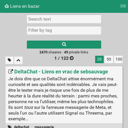
Liens en bazar
Tag cloud
Picture wall
Daily
RSS Feed
Logi
2470
shaares ·
49
private links
1 / 122
20
50
100
DeltaChat - Liens en vrac de sebsauvage
Je dois dire que ce DeltaChat attise énormément ma
curiosité et ses qualités sont indéniables. Je vais peut-
être le tester mais je risque une fois de plus de me
heurter à la dure réalité du terrain : parmi mes proches,
personne ne va l'utiliser, même les plus technophiles.
Ils sont
tous
sur la fameuse messagerie de Meta, et
seuls l'un ou l'autre utilisent Signal ou Threema, par
exemple...
deltachat
·
messagerie