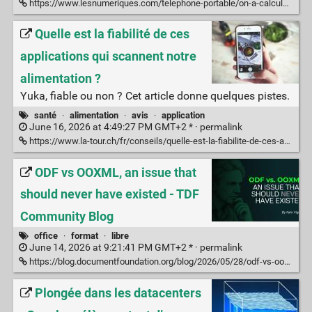
https://www.lesnumeriques.com/telephone-portable/on-a-calcule-le-cout-reel-de-la-charge-de-votre-smartphone-et-la-surprise-est-totale-n236828.html
Quelle est la fiabilité de ces
applications qui scannent notre
alimentation ?
Yuka, fiable ou non ? Cet article donne quelques pistes.
santé
·
alimentation
·
avis
·
application
June 16, 2026 at 4:49:27 PM GMT+2 * ·
permalink
https://www.la-tour.ch/fr/conseils/quelle-est-la-fiabilite-de-ces-applications-qui-scannent-notre-alimentation
ODF vs OOXML, an issue that
should never have existed - TDF
Community Blog
office
·
format
·
libre
June 14, 2026 at 9:21:41 PM GMT+2 * ·
permalink
https://blog.documentfoundation.org/blog/2026/05/28/odf-vs-ooxml-an-issue-that-should-never-have-existed/
Plongée dans les datacenters