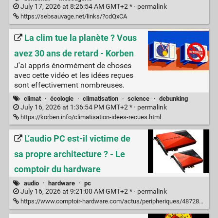
July 17, 2026 at 8:26:54 AM GMT+2 * ·
permalink
https://sebsauvage.net/links/?cdQxCA
La clim tue la planète ? Vous
avez 30 ans de retard - Korben
J'ai appris énormément de choses
avec cette vidéo et les idées reçues
sont effectivement nombreuses.
climat
·
écologie
·
climatisation
·
science
·
debunking
July 16, 2026 at 1:36:54 PM GMT+2 * ·
permalink
https://korben.info/climatisation-idees-recues.html
L’audio PC est-il victime de
sa propre architecture ? - Le
comptoir du hardware
audio
·
hardware
·
pc
July 16, 2026 at 9:21:00 AM GMT+2 * ·
permalink
https://www.comptoir-hardware.com/actus/peripheriques/48728-laudio-pc-est-il-victime-de-sa-propre-architecture-.html