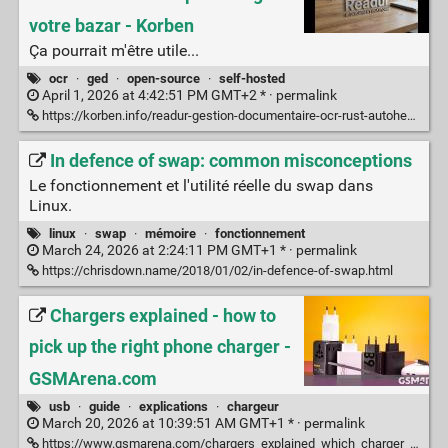
votre bazar - Korben
Ça pourrait m'être utile...
ocr
·
ged
·
open-source
·
self-hosted
April 1, 2026 at 4:42:51 PM GMT+2 * ·
permalink
https://korben.info/readur-gestion-documentaire-ocr-rust-autoheberge.html
In defence of swap: common misconceptions
Le fonctionnement et l'utilité réelle du swap dans
Linux.
linux
·
swap
·
mémoire
·
fonctionnement
March 24, 2026 at 2:24:11 PM GMT+1 * ·
permalink
https://chrisdown.name/2018/01/02/in-defence-of-swap.html
Chargers explained - how to
pick up the right phone charger -
GSMArena.com
usb
·
guide
·
explications
·
chargeur
March 20, 2026 at 10:39:51 AM GMT+1 * ·
permalink
https://www.gsmarena.com/chargers_explained_which_charger_to_buy-news-70477.php