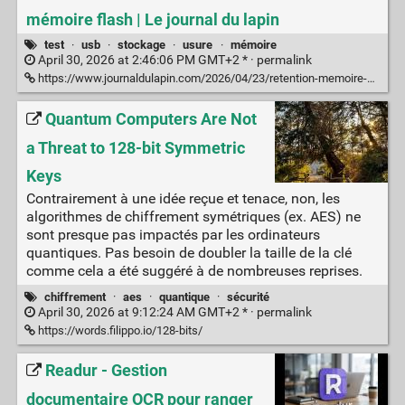
mémoire flash | Le journal du lapin
test
·
usb
·
stockage
·
usure
·
mémoire
April 30, 2026 at 2:46:06 PM GMT+2 * ·
permalink
https://www.journaldulapin.com/2026/04/23/retention-memoire-flash/
Quantum Computers Are Not
a Threat to 128-bit Symmetric
Keys
Contrairement à une idée reçue et tenace, non, les
algorithmes de chiffrement symétriques (ex. AES) ne
sont presque pas impactés par les ordinateurs
quantiques. Pas besoin de doubler la taille de la clé
comme cela a été suggéré à de nombreuses reprises.
chiffrement
·
aes
·
quantique
·
sécurité
April 30, 2026 at 9:12:24 AM GMT+2 * ·
permalink
https://words.filippo.io/128-bits/
Readur - Gestion
documentaire OCR pour ranger