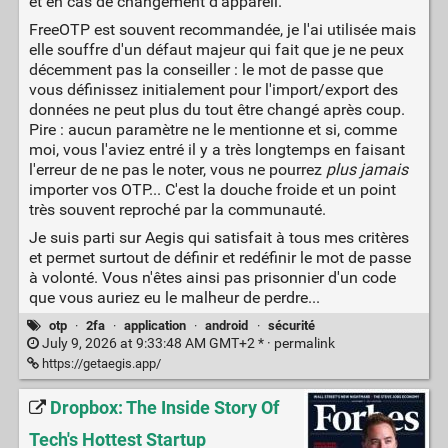
et en cas de changement d'appareil.
FreeOTP est souvent recommandée, je l'ai utilisée mais
elle souffre d'un défaut majeur qui fait que je ne peux
décemment pas la conseiller : le mot de passe que
vous définissez initialement pour l'import/export des
données ne peut plus du tout être changé après coup.
Pire : aucun paramètre ne le mentionne et si, comme
moi, vous l'aviez entré il y a très longtemps en faisant
l'erreur de ne pas le noter, vous ne pourrez
plus jamais
importer vos OTP... C'est la douche froide et un point
très souvent reproché par la communauté.
Je suis parti sur Aegis qui satisfait à tous mes critères
et permet surtout de définir et redéfinir le mot de passe
à volonté. Vous n'êtes ainsi pas prisonnier d'un code
que vous auriez eu le malheur de perdre...
otp
·
2fa
·
application
·
android
·
sécurité
July 9, 2026 at 9:33:48 AM GMT+2 * ·
permalink
https://getaegis.app/
Dropbox: The Inside Story Of
Tech's Hottest Startup