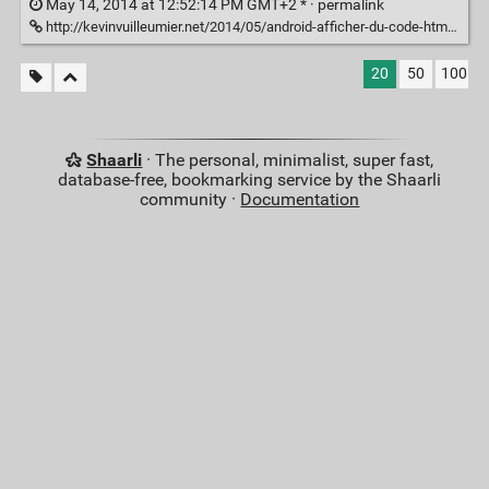
May 14, 2014 at 12:52:14 PM GMT+2 * ·
permalink
http://kevinvuilleumier.net/2014/05/android-afficher-du-code-html-dans-une-webview/
20
50
100
Shaarli
· The personal, minimalist, super fast,
database-free, bookmarking service by the Shaarli
community ·
Documentation