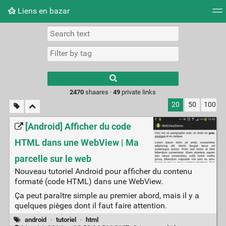
Liens en bazar
Tag cloud
Picture wall
Daily
RSS Feed
Logi
2470
shaares ·
49
private links
20
50
100
[Android] Afficher du code
HTML dans une WebView | Ma
parcelle sur le web
Nouveau tutoriel Android pour afficher du contenu
formaté (code HTML) dans une WebView.
Ça peut paraître simple au premier abord, mais il y a
quelques pièges dont il faut faire attention.
android
·
tutoriel
·
html