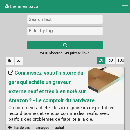
Liens en bazar
Tag cloud
Picture wall
Daily
RSS Feed
Logi
2470
shaares ·
49
private links
20
50
100
Connaissez-vous l'histoire du
gars qui achète un graveur
externe neuf et très bien noté sur
Amazon ? - Le comptoir du hardware
Ou comment acheter de vieux graveurs de portables
reconditionnés et vendus comme des neufs, avec
parfois des problèmes de fiabilité à la clé.
hardware
·
arnaque
·
achat