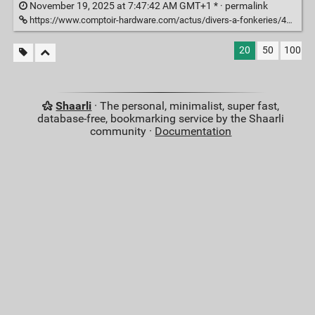
November 19, 2025 at 7:47:42 AM GMT+1 * ·
permalink
https://www.comptoir-hardware.com/actus/divers-a-fonkeries/48374-connaissez-vous-lhistoire-du-gars-qui-achete-un-graveur-externe-neuf-et-tres-bien-note-sur-amazon-.html
20
50
100
Shaarli
· The personal, minimalist, super fast,
database-free, bookmarking service by the Shaarli
community ·
Documentation