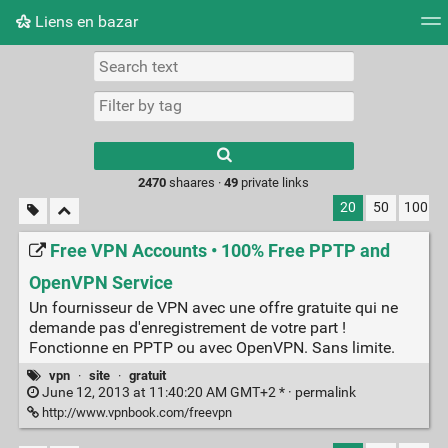
Liens en bazar
Tag cloud
Picture wall
Daily
RSS Feed
Logi
2470
shaares ·
49
private links
20
50
100
Free VPN Accounts • 100% Free PPTP and
OpenVPN Service
Un fournisseur de VPN avec une offre gratuite qui ne
demande pas d'enregistrement de votre part !
Fonctionne en PPTP ou avec OpenVPN. Sans limite.
vpn
·
site
·
gratuit
June 12, 2013 at 11:40:20 AM GMT+2 * ·
permalink
http://www.vpnbook.com/freevpn