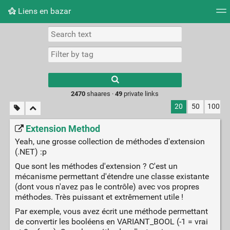
Liens en bazar
Tag cloud
Picture wall
Daily
RSS Feed
Logi
2470
shaares ·
49
private links
20
50
100
Extension Method
Yeah, une grosse collection de méthodes d'extension
(.NET) :p
Que sont les méthodes d'extension ? C'est un
mécanisme permettant d'étendre une classe existante
(dont vous n'avez pas le contrôle) avec vos propres
méthodes. Très puissant et extrêmement utile !
Par exemple, vous avez écrit une méthode permettant
de convertir les booléens en VARIANT_BOOL (-1 = vrai