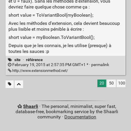
et 0 = faux). Sans les méthodes d'extension, vous
devriez faire quelque chose comme ça :
short value = ToVariantBool(myBoolean);
Avec les méthodes d'extension, cela devient beaucoup
plus lisible et moins pénible à écrire :
short value = myBoolean.ToVariantBool();
Depuis que je les connais, je les utilise (presque) à
toutes les sauces :p
site
·
référence
February 19, 2015 at 2:57:35 PM GMT+1 * ·
permalink
http://www.extensionmethod.net/
20
50
100
Shaarli
· The personal, minimalist, super fast,
database-free, bookmarking service by the Shaarli
community ·
Documentation