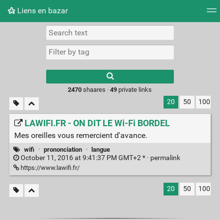
Liens en bazar
Tag cloud
Picture wall
Daily
RSS Feed
Logi
2470
shaares ·
49
private links
20
50
100
LAWIFI.FR - ON DIT LE Wi-Fi BORDEL
Mes oreilles vous remercient d'avance.
wifi
·
prononciation
·
langue
October 11, 2016 at 9:41:37 PM GMT+2 * ·
permalink
https://www.lawifi.fr/
20
50
100