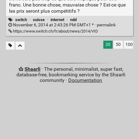
franc. Une bonne chose, mauvaise chose ? Est-ce que
les prix seront plus compétitifs ?
switch
·
suisse
·
internet
·
ndd
November 6, 2014 at 2:43:26 PM GMT+1 * ·
permalink
https://www.switch.ch/fr/about/news/2014/VID
20
50
100
Shaarli
· The personal, minimalist, super fast,
database-free, bookmarking service by the Shaarli
community ·
Documentation