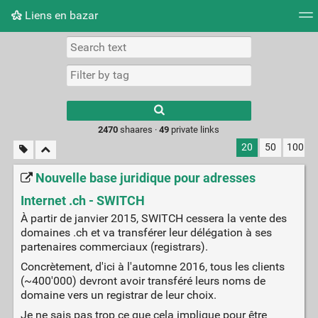
Liens en bazar
Tag cloud
Picture wall
Daily
RSS Feed
Logi
2470
shaares ·
49
private links
20
50
100
Nouvelle base juridique pour adresses
Internet .ch - SWITCH
À partir de janvier 2015, SWITCH cessera la vente des
domaines .ch et va transférer leur délégation à ses
partenaires commerciaux (registrars).
Concrètement, d'ici à l'automne 2016, tous les clients
(~400'000) devront avoir transféré leurs noms de
domaine vers un registrar de leur choix.
Je ne sais pas trop ce que cela implique pour être