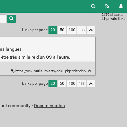
2470
shaares
49
private links
Links per page
20
50
100
urs langues.
tre très similaire d'un OS à l'autre.
https://wiki.vuilleumier.tv/doku.php?id=bdrip
Links per page
20
50
100
aarli community ·
Documentation