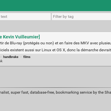
de Kevin Vuilleumier]
artir de Blu-ray (protégés ou non) et en faire des MKV avec plusie
iels existent aussi sur Linux et OS X, donc la démarche devrait ê
·
handbrake
·
films
nk
alist, super fast, database-free, bookmarking service by the Sh