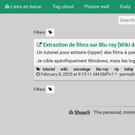
Liens en bazar
Tag cloud
Picture wall
Daily
Filters
Extraction de films sur Blu-ray [Wiki 
Un tutoriel pour extraire (ripper) des films à p
Je cible spécifiquement Windows, mais les logic
tutoriel
·
wiki
·
encodage
·
blu-ray
·
rip
·
bdrip
February 8, 2025 at 9:15:11 AM GMT+1 * ·
permali
Filters
Shaarli
· The personal, minim