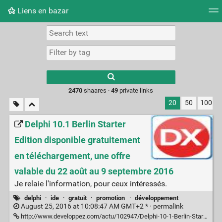
Liens en bazar
Tag cloud
Picture wall
Daily
RSS Feed
Logi
2470
shaares ·
49
private links
20
50
100
Delphi 10.1 Berlin Starter
Edition disponible gratuitement
en téléchargement, une offre
valable du 22 août au 9 septembre 2016
Je relaie l'information, pour ceux intéressés.
delphi
·
ide
·
gratuit
·
promotion
·
développement
August 25, 2016 at 10:08:47 AM GMT+2 * ·
permalink
http://www.developpez.com/actu/102947/Delphi-10-1-Berlin-Starter-Edition-disponible-gratuitement-en-telechargement-une-offre-valable-du-22-aout-au-9-septembre-2016/