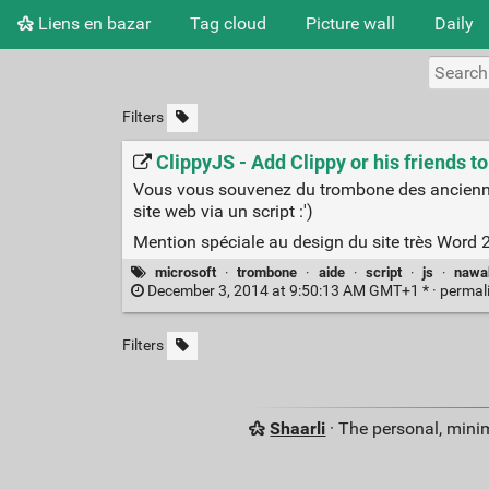
Liens en bazar
Tag cloud
Picture wall
Daily
Filters
ClippyJS - Add Clippy or his friends to
Vous vous souvenez du trombone des anciennes
site web via un script :')
Mention spéciale au design du site très Word 
microsoft
·
trombone
·
aide
·
script
·
js
·
nawa
December 3, 2014 at 9:50:13 AM GMT+1 * ·
permal
Filters
Shaarli
· The personal, minim