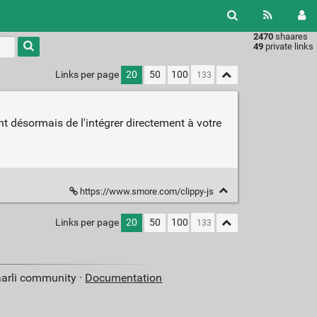
2470
shaares
49
private links
Links per page
20
50
100
désormais de l'intégrer directement à votre
https://www.smore.com/clippy-js
Links per page
20
50
100
aarli community ·
Documentation