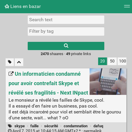
Liens en bazar
Tag cloud
Picture wall
Daily
RSS Feed
Logi
2470
shaares ·
49
private links
20
50
100
Un informaticien condamné
pour avoir contrefait Skype et
révélé ses fragilités - Next INpact
Le monsieur a révélé les failles de Skype, cool.
Il a essayé d'en faire un business, pas cool.
Il est déjà incarcéré pour viol et semblait être le gourou
d'une secte, wait... what ? oO
skype
·
faille
·
sécurité
·
condamnation
·
dafuq
April 7, 2015 at 10:44:15 AM GMT+2 * ·
permalink