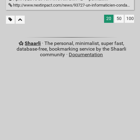
http://www.nextinpact.com/news/93727-un-informaticien-condamne-pour-avoir-contrefait-skype-et-revele-ses-fragilites.htm
20
50
100
Shaarli
· The personal, minimalist, super fast,
database-free, bookmarking service by the Shaarli
community ·
Documentation