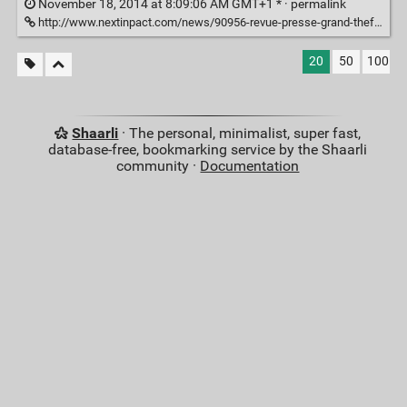
November 18, 2014 at 8:09:06 AM GMT+1 * ·
permalink
http://www.nextinpact.com/news/90956-revue-presse-grand-theft-auto-v-soffre-deuxieme-jeunesse.htm
20
50
100
Shaarli
· The personal, minimalist, super fast,
database-free, bookmarking service by the Shaarli
community ·
Documentation