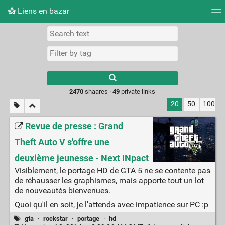
Liens en bazar
Tag cloud
Picture wall
Daily
RSS Feed
Logi
2470
shaares ·
49
private links
20
50
100
Revue de presse : Grand
Theft Auto V s'offre une
deuxième jeunesse - Next INpact
Visiblement, le portage HD de GTA 5 ne se contente pas
de réhausser les graphismes, mais apporte tout un lot
de nouveautés bienvenues.
Quoi qu'il en soit, je l'attends avec impatience sur PC :p
gta
·
rockstar
·
portage
·
hd