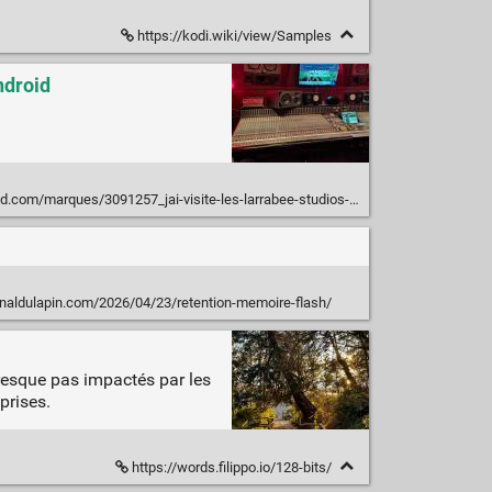
https://kodi.wiki/view/Samples
ndroid
s/3091257_jai-visite-les-larrabee-studios-la-ou-michael-jackson-a-enregistre-dangerous
naldulapin.com/2026/04/23/retention-memoire-flash/
presque pas impactés par les
prises.
https://words.filippo.io/128-bits/