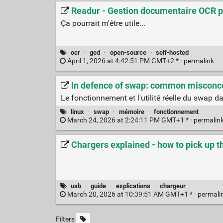
Readur - Gestion documentaire OCR po
Ça pourrait m'être utile...
ocr
·
ged
·
open-source
·
self-hosted
April 1, 2026 at 4:42:51 PM GMT+2 * ·
permalink
In defence of swap: common misconc
Le fonctionnement et l'utilité réelle du swap d
linux
·
swap
·
mémoire
·
fonctionnement
March 24, 2026 at 2:24:11 PM GMT+1 * ·
permalin
Chargers explained - how to pick up 
usb
·
guide
·
explications
·
chargeur
March 20, 2026 at 10:39:51 AM GMT+1 * ·
permali
Filters