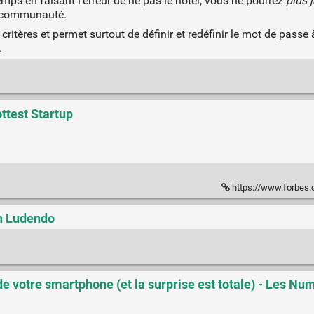
emps en faisant l'erreur de ne pas le noter, vous ne pourrez
plus 
la communauté.
 critères et permet surtout de définir et redéfinir le mot de passe
.
ttest Startup
https://www.forbes.com/sites/vict
n Ludendo
 de votre smartphone (et la surprise est totale) - Les N