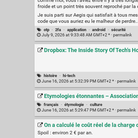
comme moi, vous l'aviez entré il y a très longt
froide et un point très souvent reproché par 
Je suis parti sur Aegis qui satisfait à tous mes
code que vous auriez eu le malheur de perdre..
otp
·
2fa
·
application
·
android
·
sécurité
July 9, 2026 at 9:33:48 AM GMT+2 * ·
permalink
Dropbox: The Inside Story Of Tech's Ho
histoire
·
hi-tech
June 16, 2026 at 5:32:39 PM GMT+2 * ·
permalink
Etymologies étonnantes – Associatio
français
·
étymologie
·
culture
June 16, 2026 at 5:29:47 PM GMT+2 * ·
permalink
On a calculé le coût réel de la charge
Spoil : environ 2 € par an.