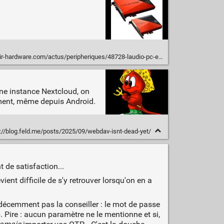
om/actus/peripheriques/48728-laudio-pc-est-il-victime-de-sa-propre-architecture-.html
une instance Nextcloud, on
ment, même depuis Android.
://blog.feld.me/posts/2025/09/webdav-isnt-dead-yet/
de satisfaction...
vient difficile de s'y retrouver lorsqu'on en a
 décemment pas la conseiller : le mot de passe
 Pire : aucun paramètre ne le mentionne et si,