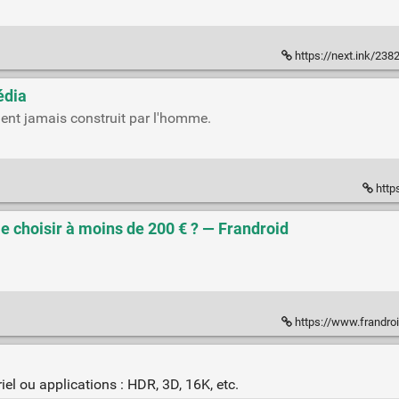
https://next.ink/238206/plong
édia
ent jamais construit par l'homme.
http
e choisir à moins de 200 € ? — Frandroid
https://www.frandroid.com/guide-
iel ou applications : HDR, 3D, 16K, etc.