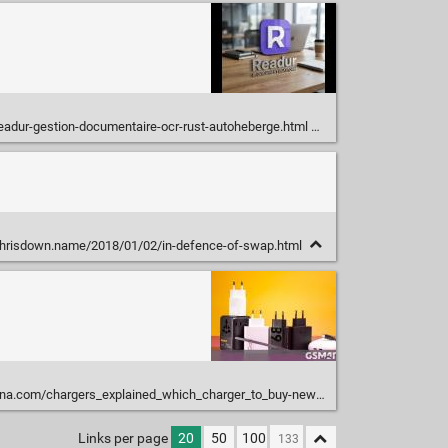
readur-gestion-documentaire-ocr-rust-autoheberge.html
chrisdown.name/2018/01/02/in-defence-of-swap.html
com/chargers_explained_which_charger_to_buy-news-70477.php
Links per page
20
50
100