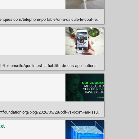
portable/on-a-calcule-le-cout-reel-de-la-charge-de-votre-smartphone-et-la-surprise-est-totale-n236828.html
eils/quelle-est-la-fiabilite-de-ces-applications-qui-scannent-notre-alimentation
ion.org/blog/2026/05/28/odf-vs-ooxml-an-issue-that-should-never-have-existed/
xt