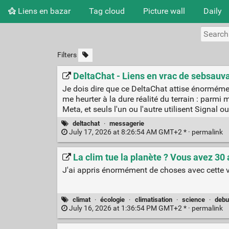
Liens en bazar
Tag cloud
Picture wall
Daily
Filters
DeltaChat - Liens en vrac de sebsauv
Je dois dire que ce DeltaChat attise énormément
me heurter à la dure réalité du terrain : parmi 
Meta, et seuls l'un ou l'autre utilisent Signal 
deltachat
·
messagerie
July 17, 2026 at 8:26:54 AM GMT+2 * ·
permalink
La clim tue la planète ? Vous avez 30 
J'ai appris énormément de choses avec cette v
climat
·
écologie
·
climatisation
·
science
·
debu
July 16, 2026 at 1:36:54 PM GMT+2 * ·
permalink