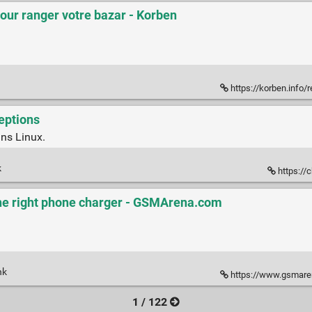
ur ranger votre bazar - Korben
https://korben.info/
eptions
ans Linux.
k
https://
the right phone charger - GSMArena.com
nk
https://www.gsmarena.
1 / 122