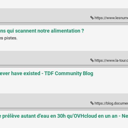
https://www.lesnumeriques.com/telephone-
ions qui scannent notre alimentation ?
s pistes.
https://www.la-tour.ch/fr/cons
never have existed - TDF Community Blog
https://blog.documentfoundat
e prélève autant d’eau en 30h qu’OVHcloud en un an - Ne