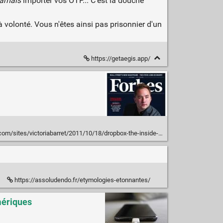
jamais
importer vos OTP... C'est la douche
 à volonté. Vous n'êtes ainsi pas prisonnier d'un
https://getaegis.app/
oriabarret/2011/10/18/dropbox-the-inside-story-of-techs-hottest-startup/?sh=2a3171ac6437
https://assoludendo.fr/etymologies-etonnantes/
umériques