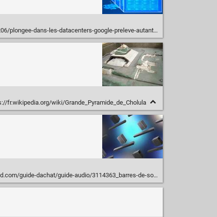
ee-dans-les-datacenters-google-preleve-autant-deau-en-30h-quovhcloud-en-un-an/
s://fr.wikipedia.org/wiki/Grande_Pyramide_de_Cholula
dachat/guide-audio/3114363_barres-de-son-pas-cheres-quel-modele-choisir-a-moins-de-200-e