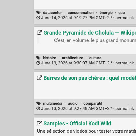
datacenter
·
consommation
·
énergie
·
eau
June 14, 2026 at 9:19:27 PM GMT+2 * ·
permalink
Grande Pyramide de Cholula — Wikip
C'est, en volume, le plus grand monum
histoire
·
architecture
·
culture
June 13, 2026 at 9:30:07 AM GMT+2 * ·
permalink
Barres de son pas chères : quel modèl
multimédia
·
audio
·
comparatif
June 13, 2026 at 9:27:48 AM GMT+2 * ·
permalink
Samples - Official Kodi Wiki
Une sélection de vidéos pour tester votre matér