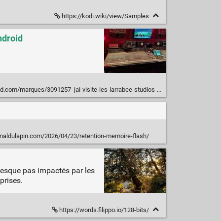
https://kodi.wiki/view/Samples
ndroid
s/3091257_jai-visite-les-larrabee-studios-la-ou-michael-jackson-a-enregistre-dangerous
naldulapin.com/2026/04/23/retention-memoire-flash/
presque pas impactés par les
prises.
https://words.filippo.io/128-bits/