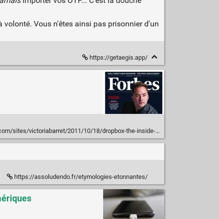
jamais
importer vos OTP... C'est la douche
 à volonté. Vous n'êtes ainsi pas prisonnier d'un
https://getaegis.app/
oriabarret/2011/10/18/dropbox-the-inside-story-of-techs-hottest-startup/?sh=2a3171ac6437
https://assoludendo.fr/etymologies-etonnantes/
umériques