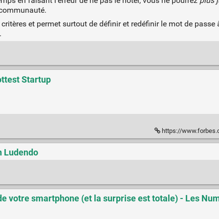
emps en faisant l'erreur de ne pas le noter, vous ne pourrez
plus 
la communauté.
 critères et permet surtout de définir et redéfinir le mot de passe
.
ttest Startup
https://www.forbes.com/sites/vict
n Ludendo
 de votre smartphone (et la surprise est totale) - Les N