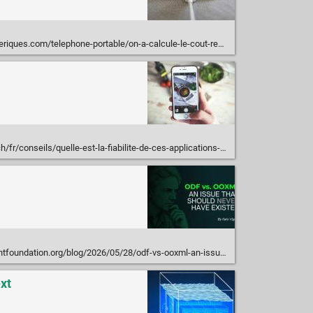
portable/on-a-calcule-le-cout-reel-de-la-charge-de-votre-smartphone-et-la-surprise-est-totale-n236828.html
eils/quelle-est-la-fiabilite-de-ces-applications-qui-scannent-notre-alimentation
ion.org/blog/2026/05/28/odf-vs-ooxml-an-issue-that-should-never-have-existed/
xt