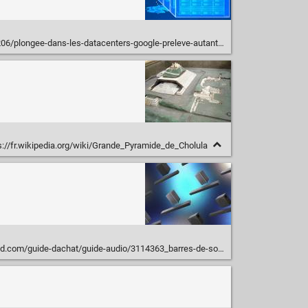
ee-dans-les-datacenters-google-preleve-autant-deau-en-30h-quovhcloud-en-un-an/
s://fr.wikipedia.org/wiki/Grande_Pyramide_de_Cholula
dachat/guide-audio/3114363_barres-de-son-pas-cheres-quel-modele-choisir-a-moins-de-200-e