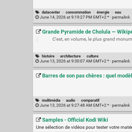
datacenter
·
consommation
·
énergie
·
eau
June 14, 2026 at 9:19:27 PM GMT+2 * ·
permalink
Grande Pyramide de Cholula — Wikip
C'est, en volume, le plus grand monum
histoire
·
architecture
·
culture
June 13, 2026 at 9:30:07 AM GMT+2 * ·
permalink
Barres de son pas chères : quel modèl
multimédia
·
audio
·
comparatif
June 13, 2026 at 9:27:48 AM GMT+2 * ·
permalink
Samples - Official Kodi Wiki
Une sélection de vidéos pour tester votre matér