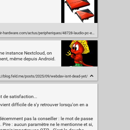
om/actus/peripheriques/48728-laudio-pc-est-il-victime-de-sa-propre-architecture-.html
une instance Nextcloud, on
ment, même depuis Android.
://blog.feld.me/posts/2025/09/webdav-isnt-dead-yet/
de satisfaction...
vient difficile de s'y retrouver lorsqu'on en a
 décemment pas la conseiller : le mot de passe
 Pire : aucun paramètre ne le mentionne et si,