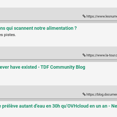
https://www.lesnumeriques.com/telephone-
ions qui scannent notre alimentation ?
s pistes.
https://www.la-tour.ch/fr/cons
never have existed - TDF Community Blog
https://blog.documentfoundat
e prélève autant d’eau en 30h qu’OVHcloud en un an - Ne