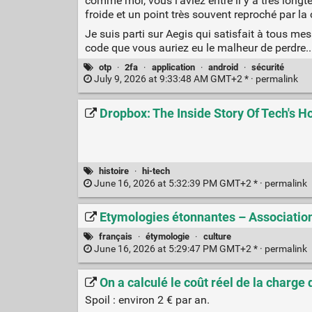
comme moi, vous l'aviez entré il y a très longt
froide et un point très souvent reproché par 
Je suis parti sur Aegis qui satisfait à tous mes
code que vous auriez eu le malheur de perdre..
otp
·
2fa
·
application
·
android
·
sécurité
July 9, 2026 at 9:33:48 AM GMT+2 * ·
permalink
Dropbox: The Inside Story Of Tech's Ho
histoire
·
hi-tech
June 16, 2026 at 5:32:39 PM GMT+2 * ·
permalink
Etymologies étonnantes – Associatio
français
·
étymologie
·
culture
June 16, 2026 at 5:29:47 PM GMT+2 * ·
permalink
On a calculé le coût réel de la charge
Spoil : environ 2 € par an.