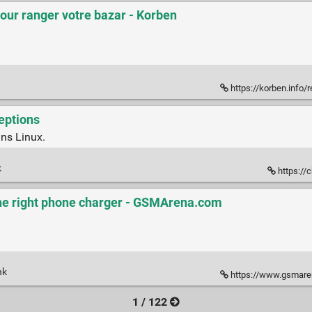
ur ranger votre bazar - Korben
https://korben.info/
eptions
ans Linux.
k
https://
the right phone charger - GSMArena.com
nk
https://www.gsmarena.
1 / 122