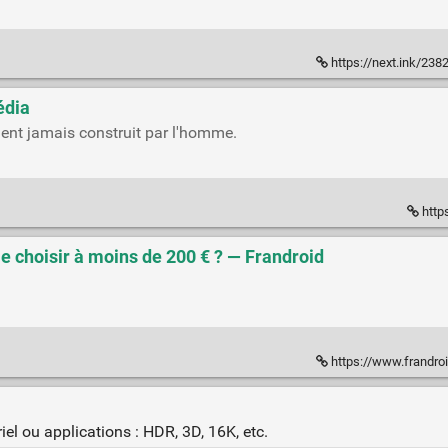
https://next.ink/238206/plong
édia
ent jamais construit par l'homme.
http
e choisir à moins de 200 € ? — Frandroid
https://www.frandroid.com/guide-
iel ou applications : HDR, 3D, 16K, etc.