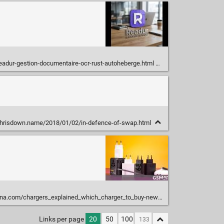
readur-gestion-documentaire-ocr-rust-autoheberge.html
chrisdown.name/2018/01/02/in-defence-of-swap.html
com/chargers_explained_which_charger_to_buy-news-70477.php
Links per page
20
50
100