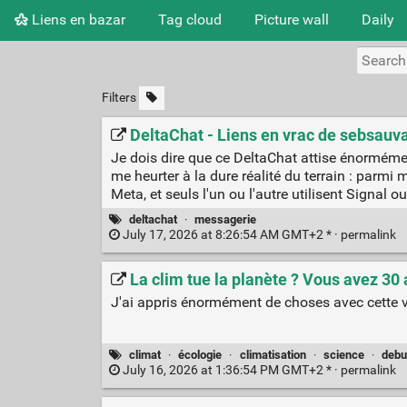
Liens en bazar
Tag cloud
Picture wall
Daily
Filters
DeltaChat - Liens en vrac de sebsauv
Je dois dire que ce DeltaChat attise énormément
me heurter à la dure réalité du terrain : parmi 
Meta, et seuls l'un ou l'autre utilisent Signal 
deltachat
·
messagerie
July 17, 2026 at 8:26:54 AM GMT+2 * ·
permalink
La clim tue la planète ? Vous avez 30 
J'ai appris énormément de choses avec cette v
climat
·
écologie
·
climatisation
·
science
·
debu
July 16, 2026 at 1:36:54 PM GMT+2 * ·
permalink