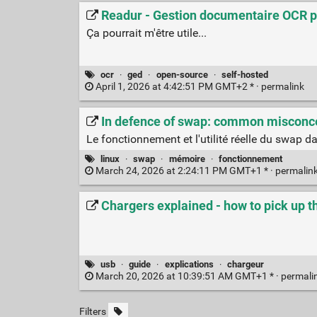
Readur - Gestion documentaire OCR po
Ça pourrait m'être utile...
ocr
·
ged
·
open-source
·
self-hosted
April 1, 2026 at 4:42:51 PM GMT+2 * ·
permalink
In defence of swap: common misconc
Le fonctionnement et l'utilité réelle du swap d
linux
·
swap
·
mémoire
·
fonctionnement
March 24, 2026 at 2:24:11 PM GMT+1 * ·
permalin
Chargers explained - how to pick up 
usb
·
guide
·
explications
·
chargeur
March 20, 2026 at 10:39:51 AM GMT+1 * ·
permali
Filters