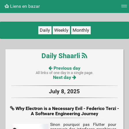
Liens en bazar
Tag cloud
Picture wall
Daily
RSS Feed
Logi
Daily
Weekly
Monthly
Daily Shaarli
Previous day
All links of one day in a single page.
Next day
July 8, 2025
Why Electron is a Necessary Evil - Federico Terzi -
A Software Engineering Journey
Sinon pourquoi pas Flutter pour