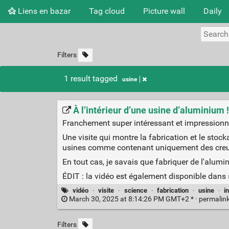
Liens en bazar
Tag cloud
Picture wall
Daily
Filters
1 result tagged
usine
À l’intérieur d’une usine d’aluminium
Franchement super intéressant et impressionn
Une visite qui montre la fabrication et le stock
usines comme contenant uniquement des creuse
En tout cas, je savais que fabriquer de l'alumi
ÉDIT : la vidéo est également disponible dans
vidéo
·
visite
·
science
·
fabrication
·
usine
·
i
March 30, 2025 at 8:14:26 PM GMT+2 * ·
permalin
Filters