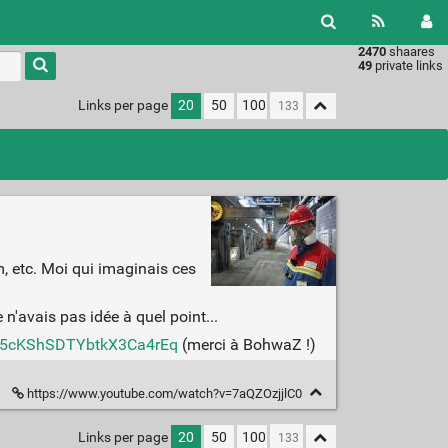
2470
shaares
49
private links
Links per page
20
50
100
m, etc. Moi qui imaginais ces
n'avais pas idée à quel point...
w/vv5cKShSDTYbtkX3Ca4rEq
(merci à BohwaZ !)
https://www.youtube.com/watch?v=7aQZOzjjlC0
Links per page
20
50
100