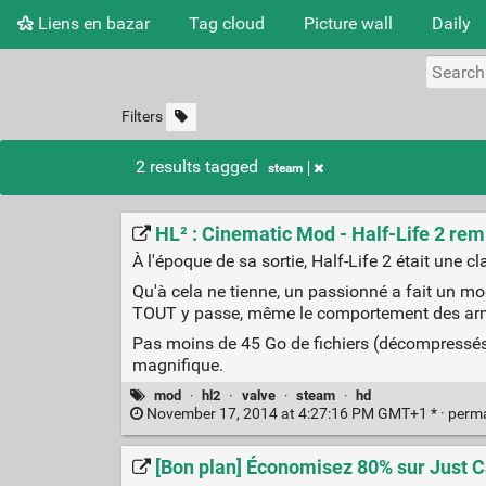
Liens en bazar
Tag cloud
Picture wall
Daily
Filters
2 results tagged
steam
HL² : Cinematic Mod - Half-Life 2 rem
À l'époque de sa sortie, Half-Life 2 était une cl
Qu'à cela ne tienne, un passionné a fait un mod
TOUT y passe, même le comportement des ar
Pas moins de 45 Go de fichiers (décompressés)
magnifique.
mod
·
hl2
·
valve
·
steam
·
hd
November 17, 2014 at 4:27:16 PM GMT+1 * ·
perm
[Bon plan] Économisez 80% sur Just C