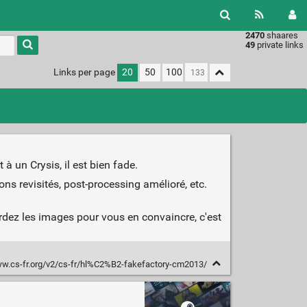
2470
shaares
49
private links
Links per page
20
50
100
 à un Crysis, il est bien fade.
ns revisités, post-processing amélioré, etc.
rdez les images pour vous en convaincre, c'est
ww.cs-fr.org/v2/cs-fr/hl%C2%B2-fakefactory-cm2013/