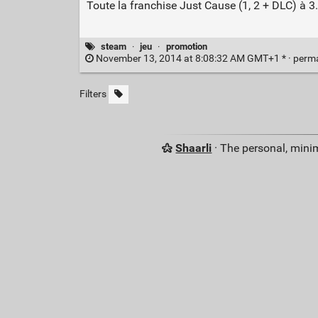
Toute la franchise Just Cause (1, 2 + DLC) à 3.7
steam
·
jeu
·
promotion
November 13, 2014 at 8:08:32 AM GMT+1 * ·
perm
Filters
Shaarli
· The personal, minim