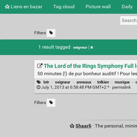
Liens en bazar
Tag cloud
Picture wall
Daily
Filters
1 result tagged
seigneur
The Lord of the Rings Symphony Full 
50 minutes (!) de pur bonheur auditif ! Pour l
lotr
·
seigneur
·
anneaux
·
tolkien
·
musique
·
July 1, 2013 at 6:58:48 PM GMT+2 * ·
permalink
Filters
Shaarli
· The personal, minim