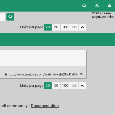
2470
shaares
49
private links
Links per page
20
50
100
http://www.youtube.com/watch?v=ybZINoDv8I8
Links per page
20
50
100
aarli community ·
Documentation