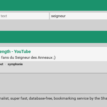
length - YouTube
es fans du Seigneur des Anneaux ;)
ost
·
symphonie
alist, super fast, database-free, bookmarking service by the Sh