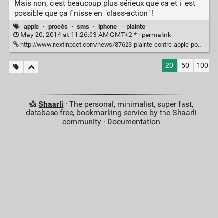
Mais non, c'est beaucoup plus sérieux que ça et il est
possible que ça finisse en "class-action" !
apple
·
procès
·
sms
·
iphone
·
plainte
May 20, 2014 at 11:26:03 AM GMT+2 * ·
permalink
http://www.nextinpact.com/news/87623-plainte-contre-apple-pour-sms-manquants-imessage-en-ligne-mire.htm
20
50
100
Shaarli
· The personal, minimalist, super fast,
database-free, bookmarking service by the Shaarli
community ·
Documentation