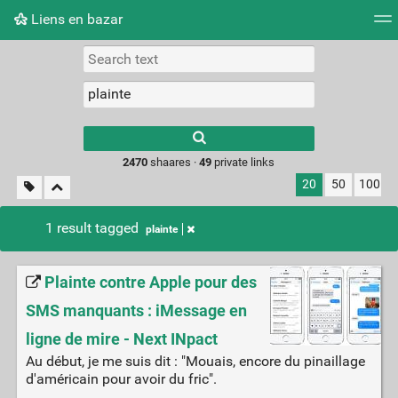
Liens en bazar
Tag cloud
Picture wall
Daily
RSS Feed
Logi
2470
shaares ·
49
private links
20
50
100
1 result tagged
plainte
Plainte contre Apple pour des
SMS manquants : iMessage en
ligne de mire - Next INpact
Au début, je me suis dit : "Mouais, encore du pinaillage
d'américain pour avoir du fric".