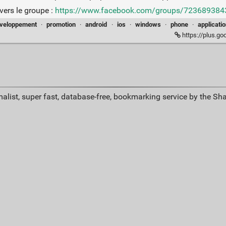
 vers le groupe :
https://www.facebook.com/groups/72368938
veloppement
·
promotion
·
android
·
ios
·
windows
·
phone
·
applicati
k
https://plus.
alist, super fast, database-free, bookmarking service by the Sh