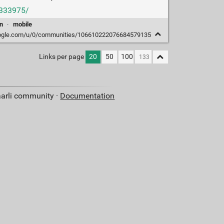
4333975/
on
·
mobile
google.com/u/0/communities/106610222076684579135
Links per page
20
50
100
aarli community ·
Documentation