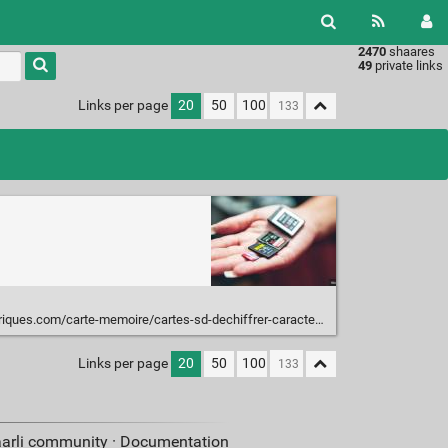
2470
shaares
49
private links
Links per page
20
50
100
/carte-memoire/cartes-sd-dechiffrer-caracteristiques-techniques-a1852.html
Links per page
20
50
100
aarli community ·
Documentation