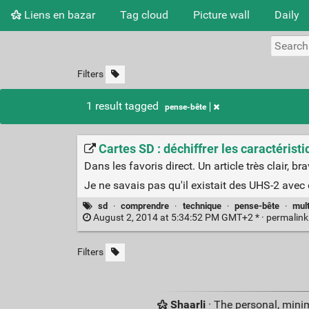
Liens en bazar
Tag cloud
Picture wall
Daily
Filters
1 result tagged
pense-bête
Cartes SD : déchiffrer les caractérist
Dans les favoris direct. Un article très clair, 
Je ne savais pas qu'il existait des UHS-2 ave
sd
·
comprendre
·
technique
·
pense-bête
·
mul
August 2, 2014 at 5:34:52 PM GMT+2 * ·
permalin
Filters
Shaarli
· The personal, minim