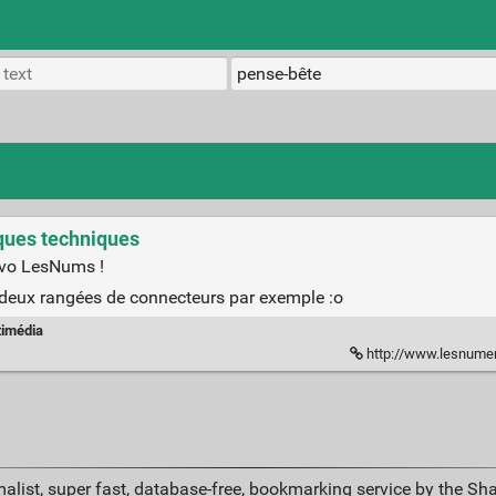
iques techniques
bravo LesNums !
c deux rangées de connecteurs par exemple :o
timédia
k
http://www.lesnumeriques.com
alist, super fast, database-free, bookmarking service by the Sh