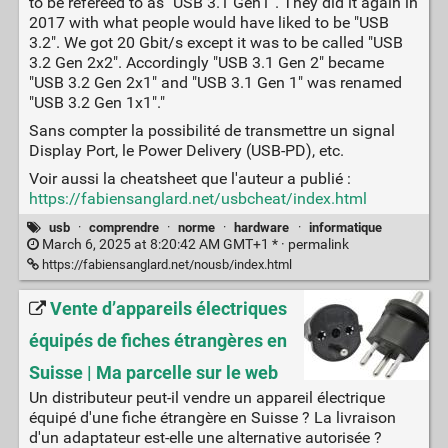
to be refereed to as "USB 3.1 Gen1". They did it again in
2017 with what people would have liked to be "USB
3.2". We got 20 Gbit/s except it was to be called "USB
3.2 Gen 2x2". Accordingly "USB 3.1 Gen 2" became
"USB 3.2 Gen 2x1" and "USB 3.1 Gen 1" was renamed
"USB 3.2 Gen 1x1"."
Sans compter la possibilité de transmettre un signal
Display Port, le Power Delivery (USB-PD), etc.
Voir aussi la cheatsheet que l'auteur a publié :
https://fabiensanglard.net/usbcheat/index.html
usb
·
comprendre
·
norme
·
hardware
·
informatique
March 6, 2025 at 8:20:42 AM GMT+1 * ·
permalink
https://fabiensanglard.net/nousb/index.html
Vente d’appareils électriques
équipés de fiches étrangères en
Suisse | Ma parcelle sur le web
Un distributeur peut-il vendre un appareil électrique
équipé d'une fiche étrangère en Suisse ? La livraison
d'un adaptateur est-elle une alternative autorisée ?