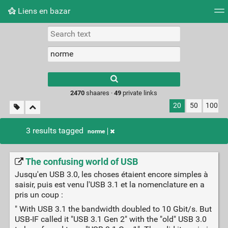
Liens en bazar
Tag cloud
Picture wall
Daily
RSS Feed
Logi
2470
shaares ·
49
private links
20
50
100
3 results tagged
norme
The confusing world of USB
Jusqu'en USB 3.0, les choses étaient encore simples à
saisir, puis est venu l'USB 3.1 et la nomenclature en a
pris un coup :
" With USB 3.1 the bandwidth doubled to 10 Gbit/s. But
USB-IF called it "USB 3.1 Gen 2" with the "old" USB 3.0