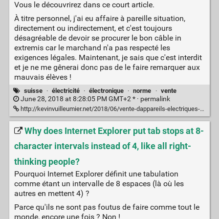
Vous le découvrirez dans ce court article.
À titre personnel, j'ai eu affaire à pareille situation,
directement ou indirectement, et c'est toujours
désagréable de devoir se procurer le bon câble in
extremis car le marchand n'a pas respecté les
exigences légales. Maintenant, je sais que c'est interdit
et je ne me gênerai donc pas de le faire remarquer aux
mauvais élèves !
suisse
·
électricité
·
électronique
·
norme
·
vente
June 28, 2018 at 8:28:05 PM GMT+2 * ·
permalink
http://kevinvuilleumier.net/2018/06/vente-dappareils-electriques-equipes-de-fiches-etrangeres-en-suisse/
Why does Internet Explorer put tab stops at 8-
character intervals instead of 4, like all right-
thinking people?
Pourquoi Internet Explorer définit une tabulation
comme étant un intervalle de 8 espaces (là où les
autres en mettent 4) ?
Parce qu'ils ne sont pas foutus de faire comme tout le
monde, encore une fois ? Non !