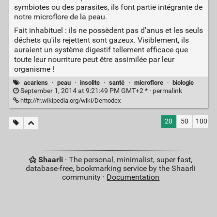
symbiotes ou des parasites, ils font partie intégrante de
notre microflore de la peau.
Fait inhabituel : ils ne possèdent pas d'anus et les seuls
déchets qu'ils rejettent sont gazeux. Visiblement, ils
auraient un système digestif tellement efficace que
toute leur nourriture peut être assimilée par leur
organisme !
acariens
·
peau
·
insolite
·
santé
·
microflore
·
biologie
September 1, 2014 at 9:21:49 PM GMT+2 * ·
permalink
http://fr.wikipedia.org/wiki/Demodex
20
50
100
Shaarli
· The personal, minimalist, super fast,
database-free, bookmarking service by the Shaarli
community ·
Documentation