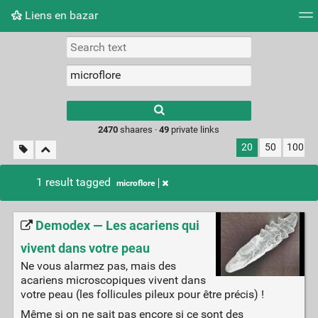
Liens en bazar
Tag cloud
Picture wall
Daily
RSS Feed
Logi
2470
shaares ·
49
private links
20
50
100
1 result tagged
microflore
Demodex — Les acariens qui
vivent dans votre peau
Ne vous alarmez pas, mais des
acariens microscopiques vivent dans
votre peau (les follicules pileux pour être précis) !
Même si on ne sait pas encore si ce sont des