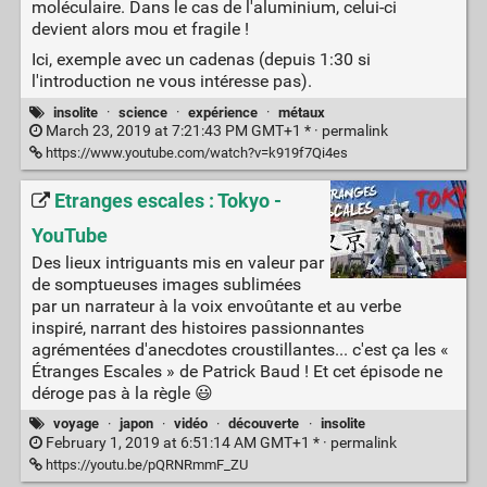
moléculaire. Dans le cas de l'aluminium, celui-ci
devient alors mou et fragile !
Ici, exemple avec un cadenas (depuis 1:30 si
l'introduction ne vous intéresse pas).
insolite
·
science
·
expérience
·
métaux
March 23, 2019 at 7:21:43 PM GMT+1 * ·
permalink
https://www.youtube.com/watch?v=k919f7Qi4es
Etranges escales : Tokyo -
YouTube
Des lieux intriguants mis en valeur par
de somptueuses images sublimées
par un narrateur à la voix envoûtante et au verbe
inspiré, narrant des histoires passionnantes
agrémentées d'anecdotes croustillantes... c'est ça les «
Étranges Escales » de Patrick Baud ! Et cet épisode ne
déroge pas à la règle 😃
voyage
·
japon
·
vidéo
·
découverte
·
insolite
February 1, 2019 at 6:51:14 AM GMT+1 * ·
permalink
https://youtu.be/pQRNRmmF_ZU