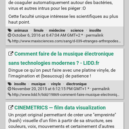
de coaguler automatiquement autour des bactéries,
virus et autres intrus pour les piéger :O
Cette faculté unique intéresse les scientifiques au plus
haut point.
animaux
·
limule
·
médecine
·
science
·
insolite
October 6, 2016 at 6:47:04 AM GMT+2 * ·
permalink
http://www.maxisciences.com/sang/d-039-etranges-arthropodes-dont-le-sang-bleu-fascine-la-medecine_art33411.html
Comment faire de la musique électronique
sans technologies modernes ? - LIDD.fr
Dingue ce qu'on peut faire avec une platine vinyle, de
l'imagination et (beaucoup) de patience !
insolite
·
musique
·
vinyle
·
électronique
November 20, 2015 at 6:12:15 PM GMT+1 * ·
permalink
http://www.lidd.fr/lidd/19869-comment-faire-musique-electronique-sans-technologies-modernes
CINEMETRICS — film data visualization
Un projet original permettant de créer une "empreinte"
(hash) visuelle d'un film à partir de sa structure, ses
couleurs, voix, mouvements et certainement d'autres