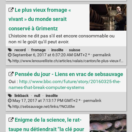
Le plus vieux fromage «
vivant » du monde serait
conservé à Grimentz
L'histoire ne dit pas s'il est encore consommable ou
non ni le goût qu'il peut avoir.
record
·
fromage
·
insolite
·
suisse
September 6, 2017 at 6:37:20 AM GMT+2 * ·
permalink
http://www.lenouvelliste.ch/articles/valais/canton/le-plus-vieux-fromage-vivant-du-monde-serait-conserve-a-grimentz-605425
Pensée du jour - Liens en vrac de sebsauvage
Oui :
http://www.bbc.com/future/story/20160325-the-
names-that-break-computer-systems
linkback
·
null
·
insolite
May 17, 2017 at 7:13:17 PM GMT+2 * ·
permalink
http://sebsauvage.net/links/?NCU0lw
Enigme de la science, le rat-
taupe nu détiendrait "la clé pour