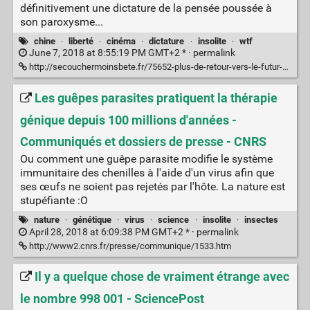
définitivement une dictature de la pensée poussée à
son paroxysme...
chine
·
liberté
·
cinéma
·
dictature
·
insolite
·
wtf
June 7, 2018 at 8:55:19 PM GMT+2 * ·
permalink
http://secouchermoinsbete.fr/75652-plus-de-retour-vers-le-futur-en-chine
Les guêpes parasites pratiquent la thérapie
génique depuis 100 millions d'années -
Communiqués et dossiers de presse - CNRS
Ou comment une guêpe parasite modifie le système
immunitaire des chenilles à l'aide d'un virus afin que
ses œufs ne soient pas rejetés par l'hôte. La nature est
stupéfiante :O
nature
·
génétique
·
virus
·
science
·
insolite
·
insectes
April 28, 2018 at 6:09:38 PM GMT+2 * ·
permalink
http://www2.cnrs.fr/presse/communique/1533.htm
Il y a quelque chose de vraiment étrange avec
le nombre 998 001 - SciencePost