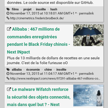
données. Le code source est disponible sur GitHub.
films
·
projet
·
insolite
·
hash
November 17, 2015 at 10:18:01 AM GMT+1 * ·
permalink
http://cinemetrics.fredericbrodbeck.de/
Alibaba : 467 millions de
commandes enregistrées
pendant le Black Friday chinois -
Next INpact
Plus de 13 milliards de dollars de recettes en une seule
journée. C'est de la folie furieuse oO
alibaba
·
économie
·
chine
·
insolite
November 13, 2015 at 11:04:17 AM GMT+1 * ·
permalink
http://www.nextinpact.com/news/97291-alibaba-467-millions-commandes-enregistrees-pendant-black-friday-chinois.htm
Le malware Wifatch renforce
la sécurité des objets connectés,
mais dans quel but ? - Next