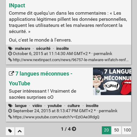
INpact
Comme dit quelqu'un dans les commentaires : « Les
applications légitimes pillent les données personnelles,
traquent les utilisateurs et les malwares renforcent la
sécurité. »
Oui, c'est le monde à l'envers.
malware
·
sécurité
·
insolite
October 6, 2015 at 11:14:30 AM GMT+2 * ·
permalink
http://www.nextinpact.com/news/96757-le-malware-wifatch-renforce-securite-objets-connectes-mais-dans-quel-but.htm
7 langues méconnues -
YouTube
Super intéressant ! Vraiment de
sacrées surprises oO
langue
·
vidéo
·
youtube
·
culture
·
insolite
September 24, 2015 at 8:13:47 PM GMT+2 * ·
permalink
https://www.youtube.com/watch?v=EziOAe3RdgQ
1 / 4
20
50
100