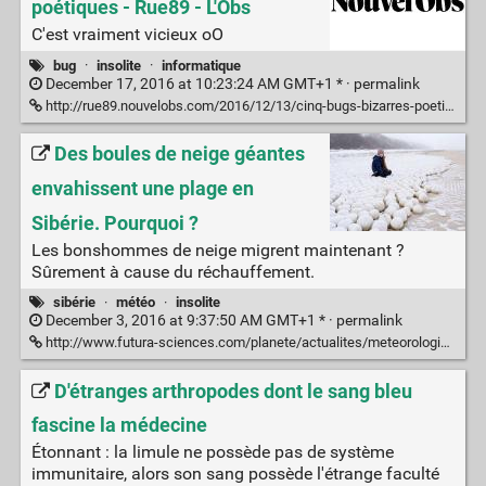
poétiques - Rue89 - L'Obs
C'est vraiment vicieux oO
bug
·
insolite
·
informatique
December 17, 2016 at 10:23:24 AM GMT+1 * ·
permalink
http://rue89.nouvelobs.com/2016/12/13/cinq-bugs-bizarres-poetiques-265888
Des boules de neige géantes
envahissent une plage en
Sibérie. Pourquoi ?
Les bonshommes de neige migrent maintenant ?
Sûrement à cause du réchauffement.
sibérie
·
météo
·
insolite
December 3, 2016 at 9:37:50 AM GMT+1 * ·
permalink
http://www.futura-sciences.com/planete/actualites/meteorologie-boules-neige-geantes-envahissent-plage-siberie-65125/
D'étranges arthropodes dont le sang bleu
fascine la médecine
Étonnant : la limule ne possède pas de système
immunitaire, alors son sang possède l'étrange faculté