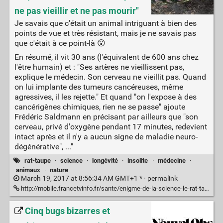
ne pas vieillir et ne pas mourir"
Je savais que c'était un animal intriguant à bien des
points de vue et très résistant, mais je ne savais pas
que c'était à ce point-là 😮
En résumé, il vit 30 ans (l'équivalent de 600 ans chez
l'être humain) et : "Ses artères ne vieillissent pas,
explique le médecin. Son cerveau ne vieillit pas. Quand
on lui implante des tumeurs cancéreuses, même
agressives, il les rejette." Et quand "on l'expose à des
cancérigènes chimiques, rien ne se passe" ajoute
Frédéric Saldmann en précisant par ailleurs que "son
cerveau, privé d'oxygène pendant 17 minutes, redevient
intact après et il n'y a aucun signe de maladie neuro-
dégénérative", ..."
rat-taupe
·
science
·
longévité
·
insolite
·
médecine
·
animaux
·
nature
March 19, 2017 at 8:56:34 AM GMT+1 * ·
permalink
http://mobile.francetvinfo.fr/sante/enigme-de-la-science-le-rat-taupe-nu-detiendrait-la-cle-pour-ne-pas-vieillir-et-ne-pas-mourir_2095287.html#xtref=http://hitek.fr/actualite/incroyable-histoire-du-rat-taupe-nu_12368
Cinq bugs bizarres et