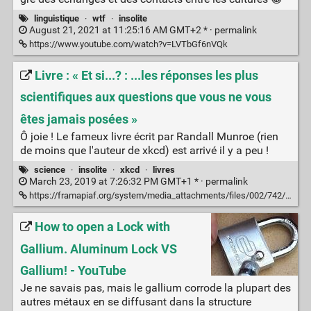
linguistique
·
wtf
·
insolite
August 21, 2021 at 11:25:16 AM GMT+2 * ·
permalink
https://www.youtube.com/watch?v=LVTbGf6nVQk
Livre : « Et si...? : ...les réponses les plus
scientifiques aux questions que vous ne vous
êtes jamais posées »
Ô joie ! Le fameux livre écrit par Randall Munroe (rien
de moins que l'auteur de xkcd) est arrivé il y a peu !
science
·
insolite
·
xkcd
·
livres
March 23, 2019 at 7:26:32 PM GMT+1 * ·
permalink
https://framapiaf.org/system/media_attachments/files/002/742/116/original/5d2dcab5b28e2b31.png
How to open a Lock with
Gallium. Aluminum Lock VS
Gallium! - YouTube
Je ne savais pas, mais le gallium corrode la plupart des
autres métaux en se diffusant dans la structure