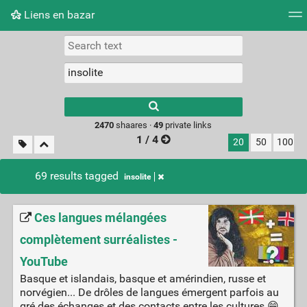
Liens en bazar
Tag cloud
Picture wall
Daily
RSS Feed
Logi
2470
shaares ·
49
private links
1 / 4
20
50
100
69 results tagged
insolite
Ces langues mélangées
complètement surréalistes -
YouTube
Basque et islandais, basque et amérindien, russe et
norvégien... De drôles de langues émergent parfois au
gré des échanges et des contacts entre les cultures 😁