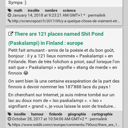
Sympa :)
math
·
insolite
·
nombre
·
science
January 14, 2018 at 9:23:21 AM GMT+1 * ·
permalink
http://sciencepost.fr/2017/09/y-a-quelque-chose-de-vraiment-etrange-nombre-998-001/
There are 121 places named Shit Pond
(Paskalampi) in Finland : europe
Petit fait amusant - amis de la poésie et du bon goût,
bonjour : il y a 121 lieux nommés « Paskalampi » en
Finlande. Rien de très folichon a priori, sauf lorsque l'on
sait que « Paskalampi » signifie « étang de merde » en
finnois 😂
On sent bien là une certaine exaspération de la part des
finnois à devoir nommer les 187'888 lacs du pays !
En cherchant sur Internet, je suis même tombé sur un
lac au doux nom de « Iso paskalampi ». « Iso »
signifiant « grand », je vous laisse le soin de traduire...
insolite
·
humour
·
finlande
·
géographie
·
cartographie
October 28, 2017 at 10:54:06 AM GMT+2 * ·
permalink
https://www.reddit.com/r/europe/comments/790uvz/there_are_121_places_named_shit_pond_paskalampi/