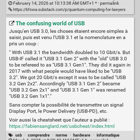
February 14, 2026 at 10:13:38 AM GMT+1 * ·
permalink
https://bfswa.substack.com/p/quantum-computing-for-lawyers
The confusing world of USB
Jusqu'en USB 3.0, les choses étaient encore simples à
saisir, puis est venu l'USB 3.1 et la nomenclature en a
pris un coup :
" With USB 3.1 the bandwidth doubled to 10 Gbit/s. But
USB-IF called it "USB 3.1 Gen 2" with the "old" USB 3.0
to be refereed to as "USB 3.1 Gen1". They did it again in
2017 with what people would have liked to be "USB
3.2". We got 20 Gbit/s except it was to be called "USB
3.2 Gen 2x2". Accordingly "USB 3.1 Gen 2" became
"USB 3.2 Gen 2x1" and "USB 3.1 Gen 1" was renamed
"USB 3.2 Gen 1x1"."
Sans compter la possibilité de transmettre un signal
Display Port, le Power Delivery (USB-PD), etc.
Voir aussi la cheatsheet que l'auteur a publié :
https://fabiensanglard.net/usbcheat/index.html
usb
·
comprendre
·
norme
·
hardware
·
informatique