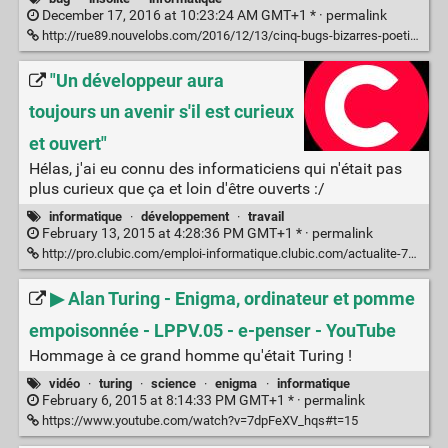
December 17, 2016 at 10:23:24 AM GMT+1 * ·
permalink
http://rue89.nouvelobs.com/2016/12/13/cinq-bugs-bizarres-poetiques-265888
"Un développeur aura
toujours un avenir s'il est curieux
et ouvert"
Hélas, j'ai eu connu des informaticiens qui n'était pas
plus curieux que ça et loin d'être ouverts :/
informatique
·
développement
·
travail
February 13, 2015 at 4:28:36 PM GMT+1 * ·
permalink
http://pro.clubic.com/emploi-informatique.clubic.com/actualite-753653-developpeur-avenir-ouvert.html
▶ Alan Turing - Enigma, ordinateur et pomme
empoisonnée - LPPV.05 - e-penser - YouTube
Hommage à ce grand homme qu'était Turing !
vidéo
·
turing
·
science
·
enigma
·
informatique
February 6, 2015 at 8:14:33 PM GMT+1 * ·
permalink
https://www.youtube.com/watch?v=7dpFeXV_hqs#t=15