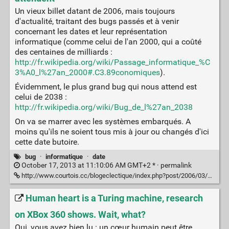
Un vieux billet datant de 2006, mais toujours
d'actualité, traitant des bugs passés et à venir
concernant les dates et leur représentation
informatique (comme celui de l'an 2000, qui a coûté
des centaines de milliards :
http://fr.wikipedia.org/wiki/Passage_informatique_%C
3%A0_l%27an_2000#.C3.89conomiques
).
Évidemment, le plus grand bug qui nous attend est
celui de 2038 :
http://fr.wikipedia.org/wiki/Bug_de_l%27an_2038
On va se marrer avec les systèmes embarqués. A
moins qu'ils ne soient tous mis à jour ou changés d'ici
cette date butoire.
bug
·
informatique
·
date
October 17, 2013 at 11:10:06 AM GMT+2 * ·
permalink
http://www.courtois.cc/blogeclectique/index.php?post/2006/03/02/92-les-bugs-qui-nous-attendent
Human heart is a Turing machine, research
on XBox 360 shows. Wait, what?
Oui, vous avez bien lu : un cœur humain peut être