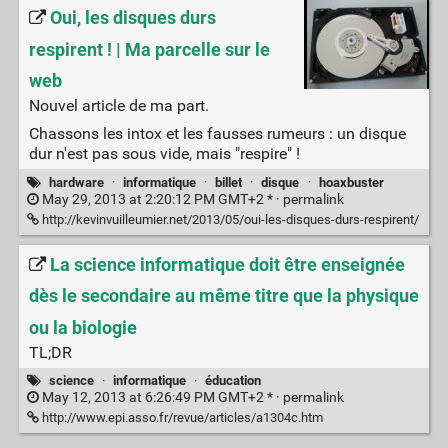
Oui, les disques durs
respirent ! | Ma parcelle sur le
web
Nouvel article de ma part.
Chassons les intox et les fausses rumeurs : un disque
dur n'est pas sous vide, mais "respire" !
hardware
·
informatique
·
billet
·
disque
·
hoaxbuster
May 29, 2013 at 2:20:12 PM GMT+2 * ·
permalink
http://kevinvuilleumier.net/2013/05/oui-les-disques-durs-respirent/
La science informatique doit être enseignée
dès le secondaire au même titre que la physique
ou la biologie
TL;DR
science
·
informatique
·
éducation
May 12, 2013 at 6:26:49 PM GMT+2 * ·
permalink
http://www.epi.asso.fr/revue/articles/a1304c.htm