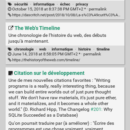
sécurité
·
informatique
·
échec
·
privacy
October 15, 2018 at 8:37:38 PM GMT+2 * ·
permalink
https://dascritch.net/post/2018/10/08/La-s%C3%A9curit%C3%A9-informatique-grand-public-est-un-%C3%A9chec
The Web's Timeline
Une chronologie de l'histoire du web, des débuts
jusqu'à maintenant.
chronologie
·
web
·
informatique
·
histoire
·
timeline
June 14, 2018 at 8:58:05 PM GMT+2 * ·
permalink
https://thehistoryoftheweb.com/timeline/
Citation sur le développement
Une de mes nouvelles citations favorites : "Writing
programs is a really, really interesting thing, because
we can build entire worlds out of just pure thought
stuff. We don't have raw materials, it's just pure ether,
and it materializes, and it becomes a whole other
world." (D. Richard Hipp, The Changelog
#201:
Why
SQLite Succeeded as a Database)
Qu'on pourrait traduire par (à améliorer) : "Écrire des
programmes est une chose vraiment, vraiment