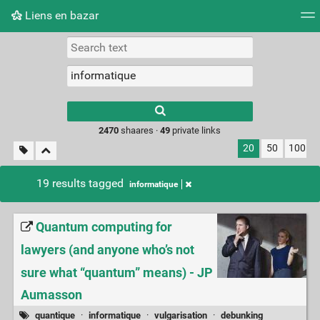
Liens en bazar
Tag cloud
Picture wall
Daily
RSS Feed
Logi
2470
shaares ·
49
private links
20
50
100
19 results tagged
informatique
Quantum computing for
lawyers (and anyone who’s not
sure what “quantum” means) - JP
Aumasson
quantique
·
informatique
·
vulgarisation
·
debunking