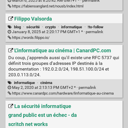
March 6, 2025 at 8:20:42 AM GMT+1 * ·
permalink
https://fabiensanglard.net/nousb/index.html
Filippo Valsorda
blog
·
sécurité
·
crypto
·
informatique
·
!to-follow
January 8, 2025 at 2:20:17 PM GMT+1 * ·
permalink
https://words.filippo.io/
L'informatique au cinéma | CanardPC.com
Du coup, j'apprends aussi qu'il existe une RFC 5737 qui
définit trois groupes d'adresses IP destinés à la
documentation : 192.0.2.0/24, 198.51.100.0/24 et
203.0.113.0/24.
informatique
·
cinéma
May 2, 2020 at 2:13:13 PM GMT+2 * ·
permalink
https://www.canardpc.com/hardware/linformatique-au-cinema
La sécurité informatique
grand public est un échec - da
scritch net works