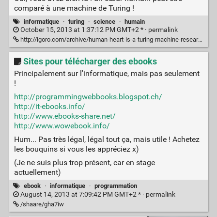
comparé à une machine de Turing !
informatique
·
turing
·
science
·
humain
October 15, 2013 at 1:37:12 PM GMT+2 * ·
permalink
http://igoro.com/archive/human-heart-is-a-turing-machine-research-on-xbox-360-shows-wait-what/
Sites pour télécharger des ebooks
Principalement sur l'informatique, mais pas seulement
!
http://programmingwebbooks.blogspot.ch/
http://it-ebooks.info/
http://www.ebooks-share.net/
http://www.wowebook.info/
Hum... Pas très légal, légal tout ça, mais utile ! Achetez
les bouquins si vous les appréciez x)
(Je ne suis plus trop présent, car en stage
actuellement)
ebook
·
informatique
·
programmation
August 14, 2013 at 7:09:42 PM GMT+2 * ·
permalink
/shaare/gha7iw