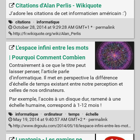
Citations d'Alan Perlis - Wikiquote
J'adore les citations de cet informaticien américain :')
citations
·
informatique
October 28, 2014 at 9:29:28 AM GMT+1 * ·
permalink
http://fr.wikiquote.org/wiki/Alan_Perlis
L’espace infini entre les mots
| Pourquoi Comment Combien
Contrairement à ce que le titre peut
laisser penser, l'article parle
d'informatique. Il met en perspective la différence
d'échelle de temps existant entre notre perception et
celles de nos ordinateurs.
Par exemple, l'accès à un disque dur, ramené à une
échelle humaine, correspond à 1-12 mois !
informatique
·
ordinateur
·
temps
·
échelle
May 19, 2014 at 9:40:57 AM GMT+2 * ·
permalink
http://www.drgoulu.com/2014/05/18/lespace-infini-entre-les-mots/
Lunatopia - Les gamins ne