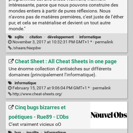
intéressante, parce que nous pouvons construire des
mondes entiers à partir de pures réflexions. Nous
n'avons pas de matières premières, c'est juste de l'éther
pur, et cela se matérialise et devient un tout autre
monde."
sqlite
·
citation
·
développement
·
informatique
November 3, 2017 at 10:32:31 PM GMT+1 * ·
permalink
/shaare/Naqobw
Cheat Sheet : All Cheat Sheets in one page
Une énorme collection d'antisèches sur différents
domaines (principalement l'informatique).
informatique
February 15, 2017 at 9:06:04 PM GMT+1 * ·
permalink
http://www.cheat-sheets.org/
Cinq bugs bizarres et
poétiques - Rue89 - L'Obs
C'est vraiment vicieux oO
bug
·
insolite
·
informatique