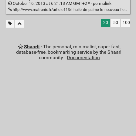
October 16, 2013 at 6:21:18 AM GMT+2 * ·
permalink
http://www.matronix.fr/article113/l-huile-de-palme-le-nouveau-fleau
20
50
100
Shaarli
· The personal, minimalist, super fast,
database-free, bookmarking service by the Shaarli
community ·
Documentation