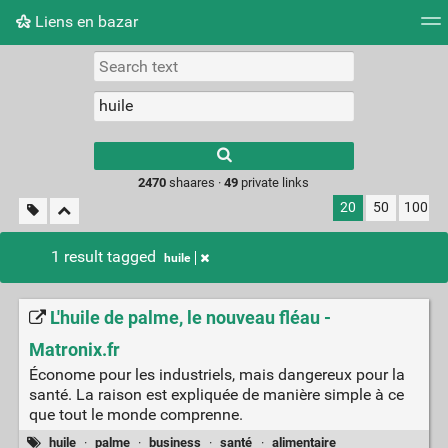
Liens en bazar
Tag cloud
Picture wall
Daily
RSS Feed
Logi
2470
shaares ·
49
private links
20
50
100
1 result tagged
huile
L'huile de palme, le nouveau fléau -
Matronix.fr
Économe pour les industriels, mais dangereux pour la
santé. La raison est expliquée de manière simple à ce
que tout le monde comprenne.
huile
·
palme
·
business
·
santé
·
alimentaire