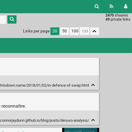
2470
shaares
49
private links
Links per page
20
50
100
chrisdown.name/2018/01/02/in-defence-of-swap.html
 reconnaître.
/connorjaydunn.github.io/blog/posts/denuvo-analysis/