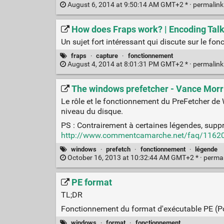
August 6, 2014 at 9:50:14 AM GMT+2 * ·
permalin
How does Fraps work? | Encoding Tal
Un sujet fort intéressant qui discute sur le f
fraps
·
capture
·
fonctionnement
August 4, 2014 at 8:01:31 PM GMT+2 * ·
permalin
The windows prefetcher - Vance Morr
Le rôle et le fonctionnement du PreFetcher de
niveau du disque.
PS : Contrairement à certaines légendes, suppri
http://www.commentcamarche.net/faq/11620-vi
windows
·
prefetch
·
fonctionnement
·
légende
October 16, 2013 at 10:32:44 AM GMT+2 * ·
perma
PE format
TL;DR
Fonctionnement du format d'exécutable PE (P
windows
·
format
·
fonctionnement