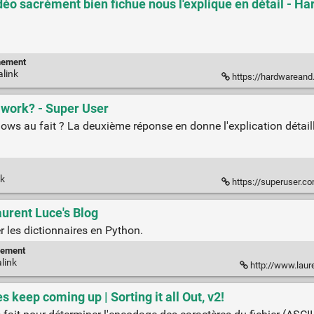
o sacrément bien fichue nous l'explique en détail - H
nement
alink
https://hardwareand.co/actualites/
 work? - Super User
ws au fait ? La deuxième réponse en donne l'explication détail
nk
https://superuser.com
urent Luce's Blog
 les dictionnaires en Python.
nement
link
http://www.laur
keep coming up | Sorting it all Out, v2!