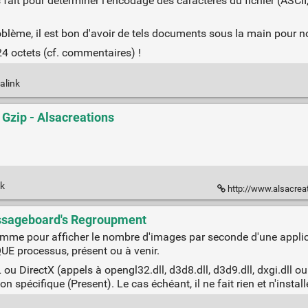
it pour déterminer l'encodage des caractères du fichier (ASCII,
lème, il est bon d'avoir de tels documents sous la main pour n
024 octets (cf. commentaires) !
alink
Gzip - Alsacreations
nk
http://www.alsacreatio
essageboard's Regroupment
me pour afficher le nombre d'images par seconde d'une applica
UE processus, présent ou à venir.
L ou DirectX (appels à opengl32.dll, d3d8.dll, d3d9.dll, dxgi.dll ou 
 spécifique (Present). Le cas échéant, il ne fait rien et n'instal