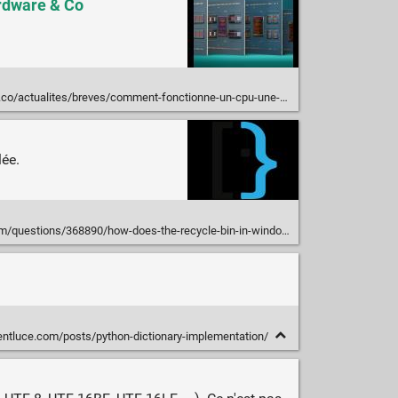
ardware & Co
breves/comment-fonctionne-un-cpu-une-video-sacrement-bien-fichue-nous-l-explique-en-detail
lée.
/questions/368890/how-does-the-recycle-bin-in-windows-work
entluce.com/posts/python-dictionary-implementation/