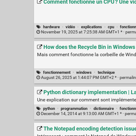
Comment fonctionne un CPU ? Une vidé
hardware
·
vidéo
·
explications
·
cpu
·
fonction
November 19, 2025 at 7:25:38 AM GMT+1 * ·
perm
How does the Recycle Bin in Windows
Mais comment fonctionne la corbeille de Windo
fonctionnement
·
windows
·
technique
August 26, 2025 at 1:44:07 PM GMT+2 * ·
permali
Python dictionary implementation | La
Une explication sur comment sont implémenter
python
·
programmation
·
dictionnaire
·
fonction
December 14, 2014 at 9:13:00 AM GMT+1 * ·
perma
The Notepad encoding detection issues 