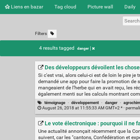
Liens en bazar
Tag cloud
Picture wall
Daily
Filters
4 results tagged
danger
Des développeurs dévoilent les chose
Si c'est vrai, alors celui-ci est de loin le pire
demandé une app pour faire la promotion de s
mangeaient de l’herbe qui en avait reçu, les r
également menti sur les calculs montrant comb
témoignage
·
développement
·
danger
·
agrochim
August 26, 2018 at 11:55:33 AM GMT+2 * ·
permal
Le vote électronique : pourquoi il ne f
Une actualité annonçait récemment que la Conféd
suivent, car les "cantons, Confédération et expe