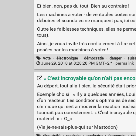
Et bien, non, pas du tout. Bien au contraire !
Les machines à voter - de véritables boîtes noi
déboires et scandales ne manquent pas, ici co
Outre les faiblesses techniques, elles ne perm
tous).
Ainsi, je vous invite très cordialement à lire
posées par les machines à voter !
vote
·
électronique
·
démocratie
·
danger
·
suis
June 29, 2018 at 8:28:20 PM GMT+2 * ·
permalink
« C’est incroyable qu’on n’ait pas enc
Au départ, tout allait bien, la sécurité était pr
Exemple choisi : « Il y a quelques années, Loui
d’un réacteur. Les conditions optimales de sécur
chimique qui sert à modérer la réaction nucléair
tournait pas correctement. « C’est incroyable
matériel. » » O_o
(Via je-ne-sais-plus-qui sur Mastodon)
électricité
·
centrale
·
nucléaire
·
économie
·
sc