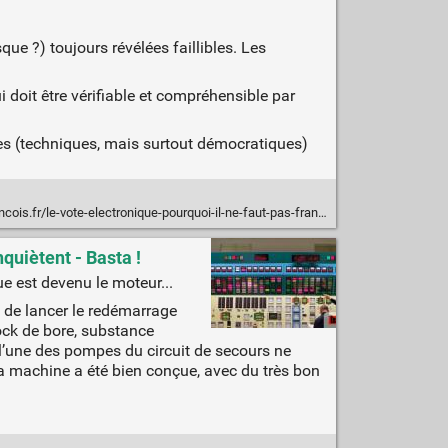
que ?) toujours révélées faillibles. Les
 doit être vérifiable et compréhensible par
ques (techniques, mais surtout démocratiques)
is.fr/le-vote-electronique-pourquoi-il-ne-faut-pas-franchir-le-pas/
quiètent - Basta !
que est devenu le moteur...
é de lancer le redémarrage
tock de bore, substance
t l’une des pompes du circuit de secours ne
la machine a été bien conçue, avec du très bon