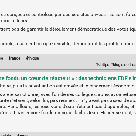
res conçues et contrôlées par des sociétés privées - se sont (pres
mme ailleurs.
ettent pas de garantir le déroulement démocratique des votes (qui
 cet article, aisément compréhensible, démontrant les problémati
se
·
france
·
éthique
https://blog.cloudfranco
ore fondu un cœur de réacteur » : des techniciens EDF s’in
ioritaire, puis la privatisation est arrivée et le rendement économi
s a été sanctionné, avec l’un de ses collègues, après avoir refus
ité n’étaient, selon lui, pas réunies : il n’y avait pas assez de s
e. Par ailleurs, les réservoirs d’eau n’étaient pas disponibles, e
 qu’on ait pas encore fondu un cœur, lâche Jean. Heureusement, 
andale
·
danger