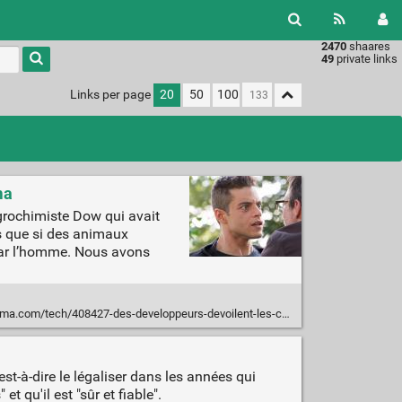
2470
shaares
49
private links
Links per page
20
50
100
ma
’agrochimiste Dow qui avait
s que si des animaux
 par l’homme. Nous avons
08427-des-developpeurs-devoilent-les-choses-les-moins-ethiques-quils-ont-codees.html
st-à-dire le légaliser dans les années qui
 qu'il est "sûr et fiable".