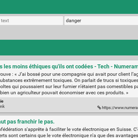
s les moins éthiques qu'ils ont codées - Tech - Numera
 je trouve : « J’ai bossé pour une compagnie qui avait pour client l
ubstances extrêmement toxiques. On parlait de trucs si toxique
écoltes qui poussaient sur leur fumier n’étaient pas comestibles
ien un agriculteur pouvait économiser avec ces produits. »
ie
ink
https://www.numerama.com/tech/4
aut pas franchir le pas.
ération s'apprête à faciliter le vote électronique en Suisse. C'e
rts sont certains que le vote électronique n'a que des avantages" et