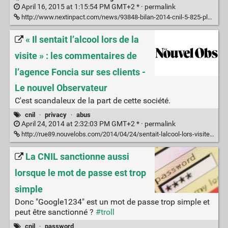
April 16, 2015 at 1:15:54 PM GMT+2 * ·
permalink
http://www.nextinpact.com/news/93848-bilan-2014-cnil-5-825-plaintes-421-controles-18-sanctions-et-359-cookies-sur-page.htm
« Il sentait l’alcool lors de la
visite » : les commentaires de
l’agence Foncia sur ses clients -
Le nouvel Observateur
C'est scandaleux de la part de cette société.
cnil
·
privacy
·
abus
April 24, 2014 at 2:32:03 PM GMT+2 * ·
permalink
http://rue89.nouvelobs.com/2014/04/24/sentait-lalcool-lors-visite-les-commentaires-lagence-foncia-clients-251726?device=pc
La CNIL sanctionne aussi
lorsque le mot de passe est trop
simple
Donc "Google1234" est un mot de passe trop simple et
peut être sanctionné ?
#troll
cnil
·
password