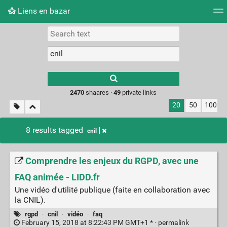
Liens en bazar
Tag cloud
Picture wall
Daily
RSS Feed
Logi
2470
shaares ·
49
private links
20
50
100
8 results tagged
cnil
Comprendre les enjeux du RGPD, avec une
FAQ animée - LIDD.fr
Une vidéo d'utilité publique (faite en collaboration avec
la CNIL).
rgpd
·
cnil
·
vidéo
·
faq
February 15, 2018 at 8:22:43 PM GMT+1 * ·
permalink