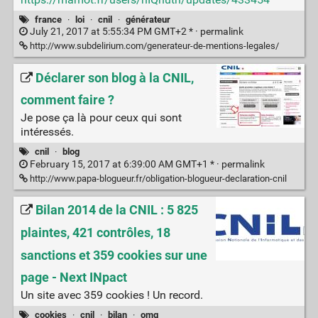
france
·
loi
·
cnil
·
générateur
July 21, 2017 at 5:55:34 PM GMT+2 * ·
permalink
http://www.subdelirium.com/generateur-de-mentions-legales/
Déclarer son blog à la CNIL,
comment faire ?
Je pose ça là pour ceux qui sont
intéressés.
cnil
·
blog
February 15, 2017 at 6:39:00 AM GMT+1 * ·
permalink
http://www.papa-blogueur.fr/obligation-blogueur-declaration-cnil
Bilan 2014 de la CNIL : 5 825
plaintes, 421 contrôles, 18
sanctions et 359 cookies sur une
page - Next INpact
Un site avec 359 cookies ! Un record.
cookies
·
cnil
·
bilan
·
omg