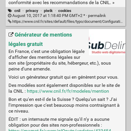
conformité avec les recommandations de la CNIL. »
cnil
·
privacy
·
piwik
·
cookies
August 10, 2017 at 1:18:40 PM GMT+2 * ·
permalink
https://www.cnil.fr/sites/default/files/typo/document/Configuration_piwik.pdf
Générateur de mentions
légales gratuit
En France, c'est une obligation légale
d'afficher des mentions légales sur
son site (propriétaire du site, hébergeur, etc.), sous
peine d'une amende.
Voici un générateur gratuit qui en génèrent pour vous.
Des modèles sont également disponibles sur le site de
la CNIL :
https://www.cnil.fr/fr/modeles/mention
Bon et qu'en est-il de la Suisse ? Quelqu'un sait ? J'ai
l'impression que c'est beaucoup moins contraignant à
ce niveau.
ÉDIT : un internaute me signale qu'il n'y a aucune
obligation pour des sites non-professionnels :
https://mamot.fr/users/nIQnutn/updates/433454