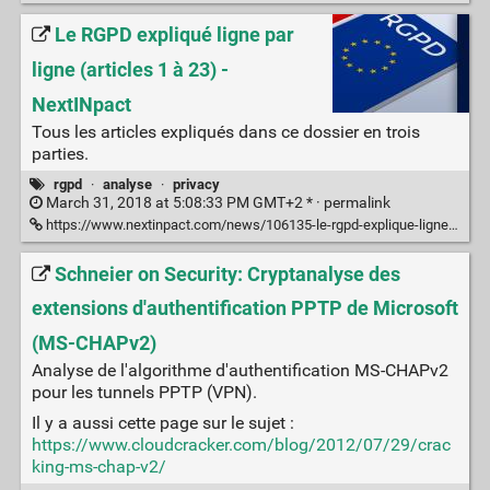
Le RGPD expliqué ligne par
ligne (articles 1 à 23) -
NextINpact
Tous les articles expliqués dans ce dossier en trois
parties.
rgpd
·
analyse
·
privacy
March 31, 2018 at 5:08:33 PM GMT+2 * ·
permalink
https://www.nextinpact.com/news/106135-le-rgpd-explique-ligne-par-ligne-articles-1-a-23.htm
Schneier on Security: Cryptanalyse des
extensions d'authentification PPTP de Microsoft
(MS-CHAPv2)
Analyse de l'algorithme d'authentification MS-CHAPv2
pour les tunnels PPTP (VPN).
Il y a aussi cette page sur le sujet :
https://www.cloudcracker.com/blog/2012/07/29/crac
king-ms-chap-v2/