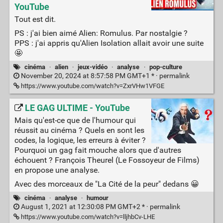
YouTube
Tout est dit.
PS : j'ai bien aimé Alien: Romulus. Par nostalgie ?
PPS : j'ai appris qu'Alien Isolation allait avoir une suite
🤩
cinéma
·
alien
·
jeux-vidéo
·
analyse
·
pop-culture
November 20, 2024 at 8:57:58 PM GMT+1 * ·
permalink
https://www.youtube.com/watch?v=ZxrVHw1VFGE
LE GAG ULTIME - YouTube
Mais qu'est-ce que de l'humour qui
réussit au cinéma ? Quels en sont les
codes, la logique, les erreurs à éviter ?
Pourquoi un gag fait mouche alors que d'autres
échouent ? François Theurel (Le Fossoyeur de Films)
en propose une analyse.
Avec des morceaux de "La Cité de la peur" dedans 😀
cinéma
·
analyse
·
humour
August 1, 2021 at 12:30:08 PM GMT+2 * ·
permalink
https://www.youtube.com/watch?v=lljhbCv-LHE