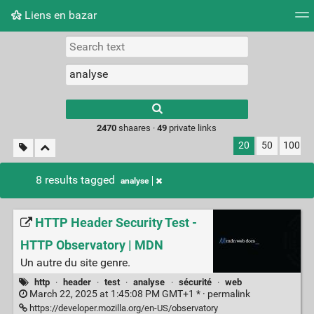
Liens en bazar
Tag cloud
Picture wall
Daily
RSS Feed
Logi
2470
shaares ·
49
private links
20
50
100
8 results tagged
analyse
HTTP Header Security Test -
HTTP Observatory | MDN
Un autre du site genre.
http
·
header
·
test
·
analyse
·
sécurité
·
web
March 22, 2025 at 1:45:08 PM GMT+1 * ·
permalink
https://developer.mozilla.org/en-US/observatory