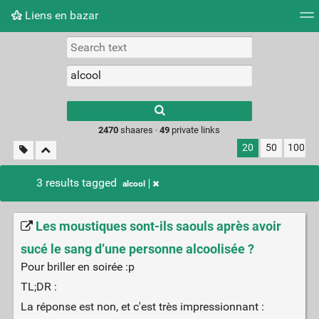
Liens en bazar
Tag cloud
Picture wall
Daily
RSS Feed
Logi
2470
shaares ·
49
private links
20
50
100
3 results tagged
alcool
Les moustiques sont-ils saouls après avoir
sucé le sang d’une personne alcoolisée ?
Pour briller en soirée :p
TL;DR :
La réponse est non, et c'est très impressionnant :