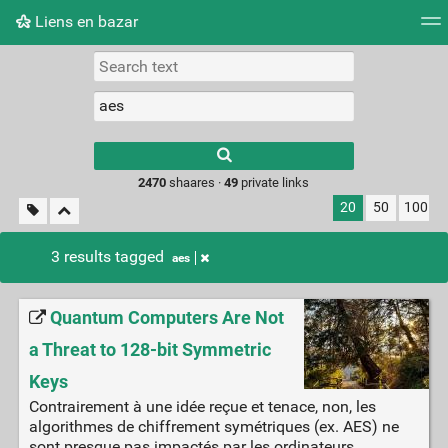
Liens en bazar
Tag cloud
Picture wall
Daily
RSS Feed
Logi
2470
shaares ·
49
private links
20
50
100
3 results tagged
aes
Quantum Computers Are Not
a Threat to 128-bit Symmetric
Keys
Contrairement à une idée reçue et tenace, non, les
algorithmes de chiffrement symétriques (ex. AES) ne
sont presque pas impactés par les ordinateurs