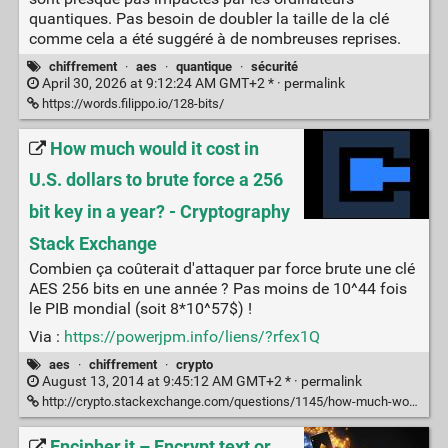
quantiques. Pas besoin de doubler la taille de la clé
comme cela a été suggéré à de nombreuses reprises.
chiffrement
·
aes
·
quantique
·
sécurité
April 30, 2026 at 9:12:24 AM GMT+2 * ·
permalink
https://words.filippo.io/128-bits/
How much would it cost in
U.S. dollars to brute force a 256
bit key in a year? - Cryptography
Stack Exchange
Combien ça coûterait d'attaquer par force brute une clé
AES 256 bits en une année ? Pas moins de 10^44 fois
le PIB mondial (soit 8*10^57$) !
Via :
https://powerjpm.info/liens/?rfex1Q
aes
·
chiffrement
·
crypto
August 13, 2014 at 9:45:12 AM GMT+2 * ·
permalink
http://crypto.stackexchange.com/questions/1145/how-much-would-it-cost-in-u-s-dollars-to-brute-force-a-256-bit-key-in-a-year
Encipher.it – Encrypt text or