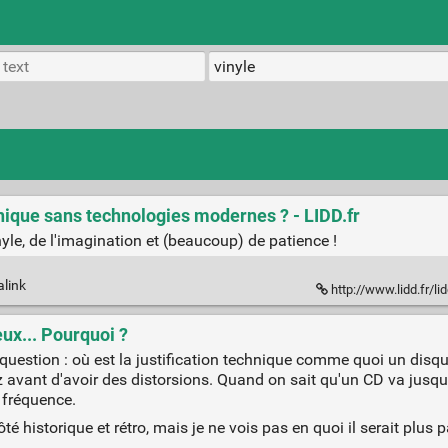
ique sans technologies modernes ? - LIDD.fr
yle, de l'imagination et (beaucoup) de patience !
alink
http://www.lidd.fr/lidd/1
eux... Pourquoi ?
 question : où est la justification technique comme quoi un disque
Hz avant d'avoir des distorsions. Quand on sait qu'un CD va jusqu
a fréquence.
ôté historique et rétro, mais je ne vois pas en quoi il serait plu