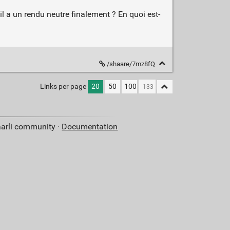
'il a un rendu neutre finalement ? En quoi est-
/shaare/7mz8fQ
Links per page
20
50
100
aarli community ·
Documentation