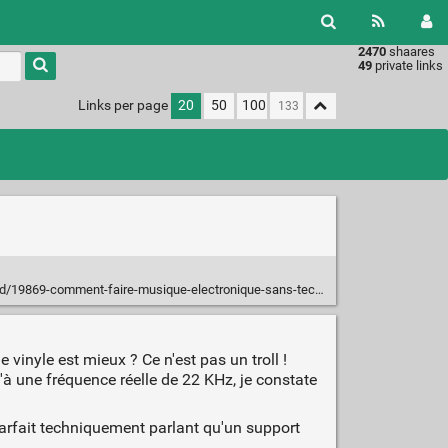
2470
shaares
49
private links
Links per page
20
50
100
9869-comment-faire-musique-electronique-sans-technologies-modernes
 vinyle est mieux ? Ce n'est pas un troll !
'à une fréquence réelle de 22 KHz, je constate
s parfait techniquement parlant qu'un support