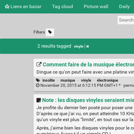
Liens en bazar
Tag cloud
Picture wall
Daily
Filters
2 results tagged
vinyle
Comment faire de la musique électron
Dingue ce qu'on peut faire avec une platine vin
insolite
·
musique
·
vinyle
·
électronique
November 20, 2015 at 6:12:15 PM GMT+1 * ·
perm
Note : les disques vinyles seraient mi
Je profite du dernier lien posté pour poser une
D'après ce que j'ai vu, on peut atteindre 10 K
qu'un vinyle est plus "limité", en tout cas sur l
Après, j'aime bien les disques vinyles pour le c
numérique, fusse-t-il un simple CD !