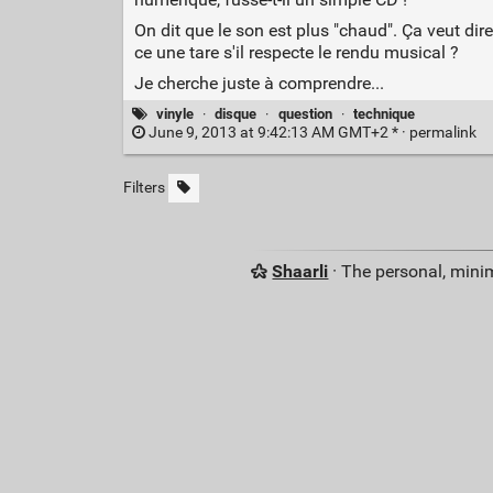
On dit que le son est plus "chaud". Ça veut dire
ce une tare s'il respecte le rendu musical ?
Je cherche juste à comprendre...
vinyle
·
disque
·
question
·
technique
June 9, 2013 at 9:42:13 AM GMT+2 * ·
permalink
Filters
Shaarli
· The personal, minim