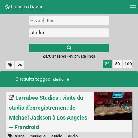
Liens en bazar
Tag cloud
Picture wall
Daily
RSS Feed
Logi
2470
shaares ·
49
private links
20
50
100
2 results tagged
studio
Larrabee Studios : visite du
studio d'enregistrement de
Michael Jackson à Los Angeles
— Frandroid
visite
·
musique
·
studio
·
audio