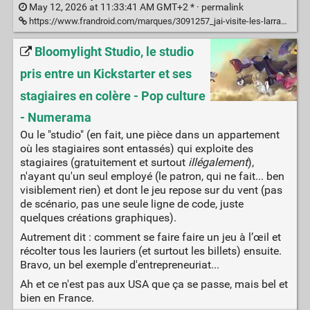
May 12, 2026 at 11:33:41 AM GMT+2 * ·
permalink
https://www.frandroid.com/marques/3091257_jai-visite-les-larrabee-studios-la-ou-michael-jackson-a-enregistre-dangerous
Bloomylight Studio, le studio
pris entre un Kickstarter et ses
stagiaires en colère - Pop culture
- Numerama
Ou le "studio" (en fait, une pièce dans un appartement
où les stagiaires sont entassés) qui exploite des
stagiaires (gratuitement et surtout
illégalement
),
n'ayant qu'un seul employé (le patron, qui ne fait... ben
visiblement rien) et dont le jeu repose sur du vent (pas
de scénario, pas une seule ligne de code, juste
quelques créations graphiques).
Autrement dit : comment se faire faire un jeu à l’œil et
récolter tous les lauriers (et surtout les billets) ensuite.
Bravo, un bel exemple d'entrepreneuriat...
Ah et ce n'est pas aux USA que ça se passe, mais bel et
bien en France.