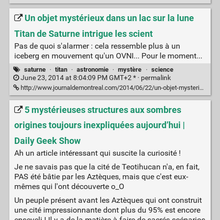
Un objet mystérieux dans un lac sur la lune
Titan de Saturne intrigue les scient
Pas de quoi s'alarmer : cela ressemble plus à un
iceberg en mouvement qu'un OVNI... Pour le moment...
saturne
·
titan
·
astronomie
·
mystère
·
science
June 23, 2014 at 8:04:09 PM GMT+2 * ·
permalink
http://www.journaldemontreal.com/2014/06/22/un-objet-mysterieux-dans-un-lac-sur-la-lune-titan-de-saturne-intrigue-les-scientifiques
5 mystérieuses structures aux sombres
origines toujours inexpliquées aujourd’hui |
Daily Geek Show
Ah un article intéressant qui suscite la curiosité !
Je ne savais pas que la cité de Teotihucan n'a, en fait,
PAS été bâtie par les Aztèques, mais que c'est eux-
mêmes qui l'ont découverte o_O
Un peuple présent avant les Aztèques qui ont construit
une cité impressionnante dont plus du 95% est encore
enseveli ! Il y a de la matière à faire de sacrés scénarios