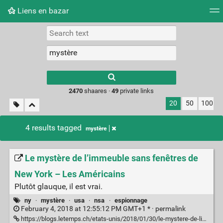
Liens en bazar
Tag cloud
Picture wall
Daily
RSS Feed
Logi
2470
shaares ·
49
private links
20
50
100
4 results tagged
mystère
Le mystère de l’immeuble sans fenêtres de
New York – Les Américains
Plutôt glauque, il est vrai.
ny
·
mystère
·
usa
·
nsa
·
espionnage
February 4, 2018 at 12:55:12 PM GMT+1 * ·
permalink
https://blogs.letemps.ch/etats-unis/2018/01/30/le-mystere-de-limmeuble-sans-fenetres-de-new-york/amp/