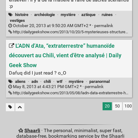
:p
histoire
·
archéologie
·
mystère
·
aztèque
·
ruines
·
vestiges
October 20, 2013 at 9:50:20 AM GMT+2 * ·
permalink
http://dailygeekshow.com/2013/10/20/5-mysterieuses-structures-aux-sombres-origines-toujours-inexpliquees-aujourdhui/
L’ADN d’Ata, “extraterrestre” humanoïde
découvert au Chili, vient d’être analysé | Daily
Geek Show
Dafuq did I just read ? o_O
aliens
·
adn
·
chili
·
wtf
·
mystère
·
paranormal
May 8, 2013 at 4:43:21 PM GMT+2 * ·
permalink
http://dailygeekshow.com/2013/05/08/ladn-data-extraterrestre-humanoide-decouvert-au-chili-vient-detre-analyse/
20
50
100
Shaarli
· The personal, minimalist, super fast,
database-free, bookmarking service by the Shaarli